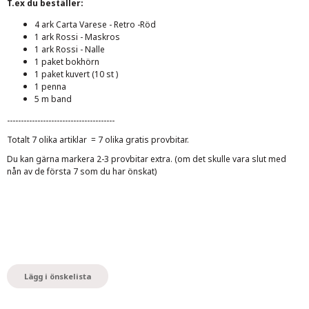
T.ex du beställer:
4 ark Carta Varese - Retro -Röd
1 ark Rossi - Maskros
1 ark Rossi - Nalle
1 paket bokhörn
1 paket kuvert (10 st )
1 penna
5 m band
---------------------------------------
Totalt 7 olika artiklar = 7 olika gratis provbitar.
Du kan gärna markera 2-3 provbitar extra. (om det skulle vara slut med
nån av de första 7 som du har önskat)
Lägg i önskelista