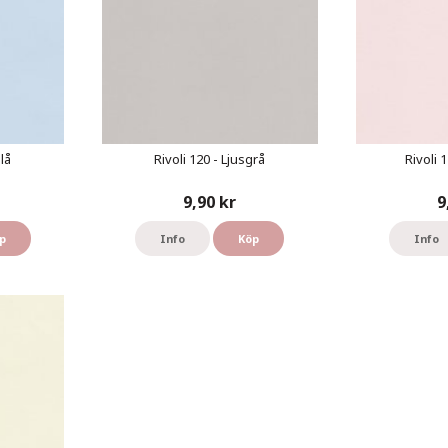
lå
Rivoli 120 - Ljusgrå
Rivoli 
9,90 kr
9
p
Info
Köp
Info