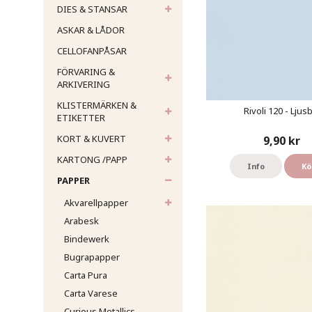
DIES & STANSAR
ASKAR & LÅDOR
CELLOFANPÅSAR
FÖRVARING &
ARKIVERING
KLISTERMÄRKEN &
Rivoli 120 - Ljusb
ETIKETTER
KORT & KUVERT
9,90 kr
KARTONG /PAPP
Info
Kö
PAPPER
Akvarellpapper
Arabesk
Bindewerk
Bugrapapper
Carta Pura
Carta Varese
Curious Metallics