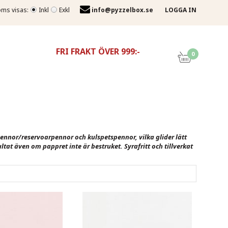
ms visas:
Inkl
Exkl
info@pyzzelbox.se
LOGGA IN
FRI FRAKT ÖVER 999:-
0
kpennor/reservoarpennor och kulspetspennor, vilka glider lätt
ltat även om pappret inte är bestruket. Syrafritt och tillverkat