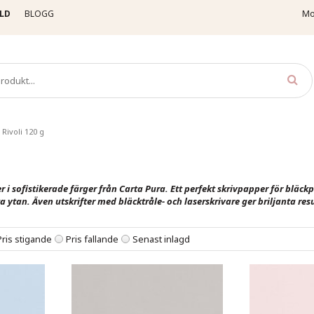
LD
BLOGG
Mo
Rivoli 120 g
er i sofistikerade färger från Carta Pura. Ett perfekt skrivpapper för bläc
 ytan. Även utskrifter med bläcktråle- och laserskrivare ger briljanta resu
Pris stigande
Pris fallande
Senast inlagd