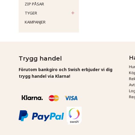
ZIP PÅSAR
TYGER
KAMPANJER
H
Trygg handel
Hur
Förutom bankgiro och Swish erbjuder vi dig
Köp
trygg handel via Klarna!
Rek
Av
Log
Reg