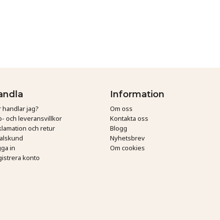
andla
Information
 handlar jag?
Om oss
- och leveransvillkor
Kontakta oss
lamation och retur
Blogg
talskund
Nyhetsbrev
ga in
Om cookies
istrera konto