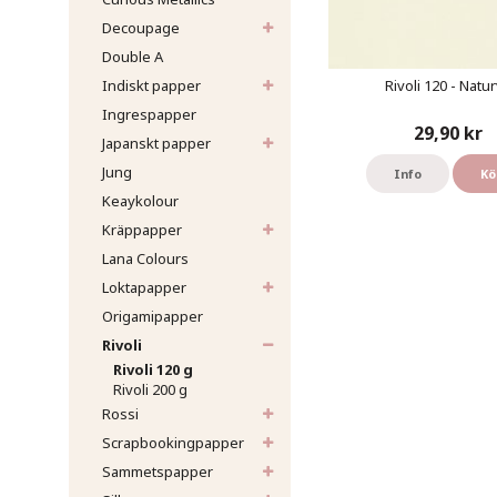
Decoupage
Double A
Indiskt papper
Rivoli 120 - Natur
Ingrespapper
29,90 kr
Japanskt papper
Jung
Info
Kö
Keaykolour
Kräppapper
Lana Colours
Loktapapper
Origamipapper
Rivoli
Rivoli 120 g
Rivoli 200 g
Rossi
Scrapbookingpapper
Sammetspapper