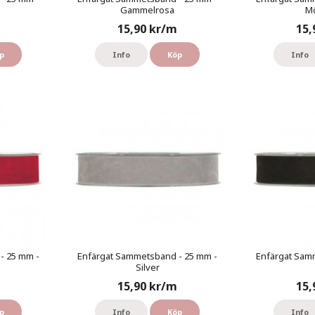
Gammelrosa
M
15,90 kr/m
15,
p
Info
Köp
Info
- 25 mm -
Enfärgat Sammetsband - 25 mm -
Enfärgat Sam
Silver
15,90 kr/m
15,
p
Info
Köp
Info