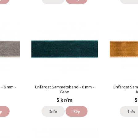
- 6 mm -
Enfärgat Sammetsband - 6 mm -
Enfärgat Sam
Grön
5 kr/m
5
p
Info
Köp
Info