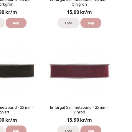
örkgrön
Olivgrön
90 kr/m
15,90 kr/m
Köp
Info
Köp
metsband - 25 mm -
Enfärgat Sammetsband - 25 mm -
Svart
Vinröd
90 kr/m
15,90 kr/m
Köp
Info
Köp