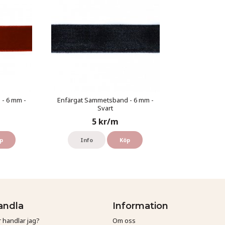
- 6 mm -
Enfärgat Sammetsband - 6 mm -
Svart
5 kr/m
p
Info
Köp
andla
Information
 handlar jag?
Om oss