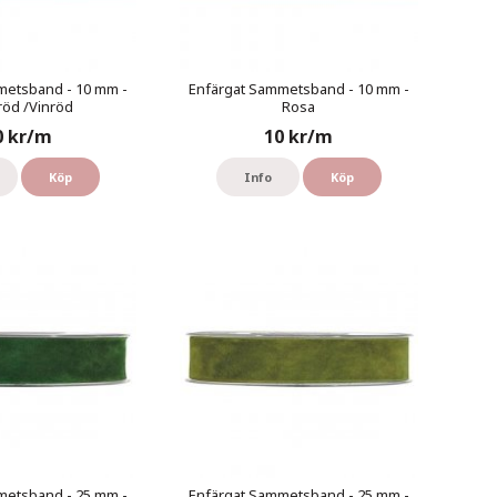
metsband - 10 mm -
Enfärgat Sammetsband - 10 mm -
öd /Vinröd
Rosa
0 kr/m
10 kr/m
Köp
Info
Köp
metsband - 25 mm -
Enfärgat Sammetsband - 25 mm -