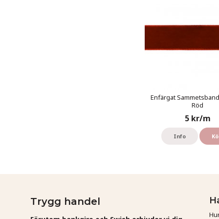
Enfärgat Sammetsband 
Röd
5 kr/m
Info
Kö
H
Trygg handel
Hur