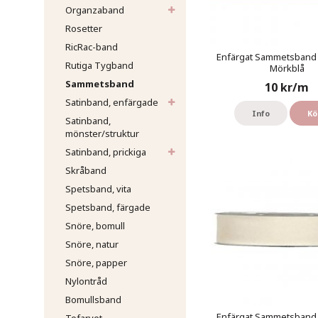
Organzaband
Rosetter
RicRac-band
Enfärgat Sammetsband 
Rutiga Tygband
Mörkblå
Sammetsband
10 kr/m
Satinband, enfärgade
Info
Kö
Satinband,
mönster/struktur
Satinband, prickiga
Skråband
Spetsband, vita
Spetsband, färgade
Snöre, bomull
Snöre, natur
Snöre, papper
Nylontråd
Bomullsband
Enfärgat Sammetsband 