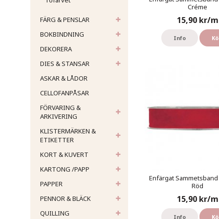
Tofarvet
Créme
15,90 kr/m
FÄRG & PENSLAR
BOKBINDNING
Info
Kö
DEKORERA
DIES & STANSAR
ASKAR & LÅDOR
CELLOFANPÅSAR
FÖRVARING &
ARKIVERING
KLISTERMÄRKEN &
ETIKETTER
KORT & KUVERT
KARTONG /PAPP
Enfärgat Sammetsband 
PAPPER
Röd
15,90 kr/m
PENNOR & BLÄCK
QUILLING
Info
Kö