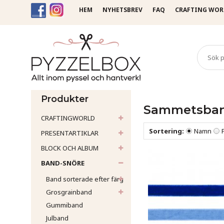
HEM
NYHETSBREV
FAQ
CRAFTING WOR
Startsida
Band-Snöre
Sa
Produkter
Sammetsba
CRAFTINGWORLD
Sortering:
Namn
PRESENTARTIKLAR
BLOCK OCH ALBUM
BAND-SNÖRE
Band sorterade efter färg
Grosgrainband
Gummiband
Julband