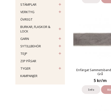
STÄMPLAR
VERKTYG
ÖVRIGT
BURKAR, FLASKOR &
LOCK
GARN
SYTILLBEHÖR
TEJP
ZIP PÅSAR
TYGER
Enfärgat Sammetsband 
Grå
KAMPANJER
5 kr/m
Info
Kö