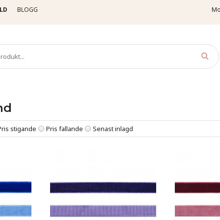
LD
BLOGG
Mo
mmetsband
nd
Pris stigande
Pris fallande
Senast inlagd