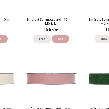
- 10 mm -
Enfärgat Sammetsband - 10 mm -
Enfärgat Sam
Mörklila
Mörkr
10 kr/m
1
p
Info
Köp
Info
- 25 mm -
Enfärgat Sammetsband - 25 mm -
Enfärgat Sam