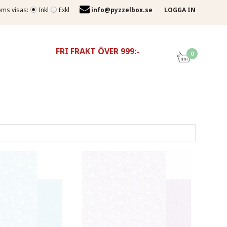
ms visas:
Inkl
Exkl
info@pyzzelbox.se
LOGGA IN
FRI FRAKT ÖVER 999:-
0