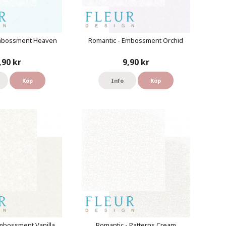
Embossment Heaven
Romantic - Embossment Orchid
,90 kr
9,90 kr
Köp
Info
Köp
mbossment Vanilla
Romantic - Patterns Cream