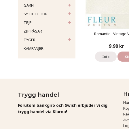
GARN
SYTILLBEHÖR
TEJP
ZIP PÅSAR
Romantic - Vintage V
TYGER
9,90 kr
KAMPANJER
Info
Kö
H
Trygg handel
Hur
Förutom bankgiro och Swish erbjuder vi dig
Köp
trygg handel via Klarna!
Rek
Av
Log