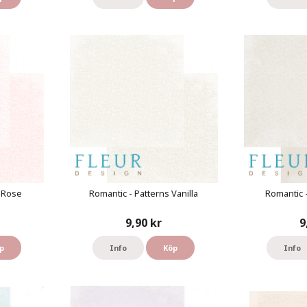
s Rose
Romantic - Patterns Vanilla
Romantic 
9,90 kr
9
p
Info
Köp
Info