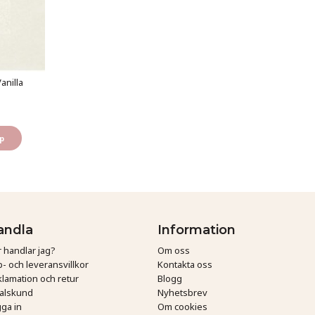
anilla
p
andla
Information
 handlar jag?
Om oss
- och leveransvillkor
Kontakta oss
lamation och retur
Blogg
talskund
Nyhetsbrev
ga in
Om cookies