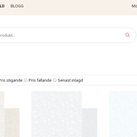
LD
BLOGG
Mo
ookingpapper
Fleur Design
Romantic
Pris stigande
Pris fallande
Senast inlagd