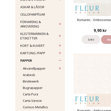
ASKAR & LÅDOR
CELLOFANPÅSAR
Romantic - Embossme
FÖRVARING &
ARKIVERING
9,90 kr
KLISTERMÄRKEN &
ETIKETTER
Info
Kö
KORT & KUVERT
KARTONG /PAPP
PAPPER
Akvarellpapper
Arabesk
Bindewerk
Bugrapapper
Carta Pura
Carta Varese
Curious Metallics
Romantic - Embossme