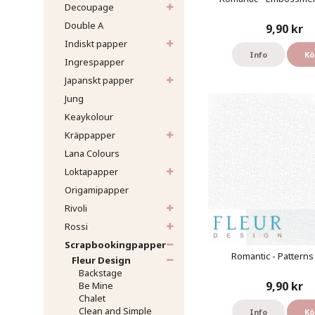
Decoupage
Double A
9,90 kr
Indiskt papper
Info
Kö
Ingrespapper
Japanskt papper
Jung
Keaykolour
Kräppapper
Lana Colours
Loktapapper
Origamipapper
Rivoli
Rossi
Scrapbookingpapper
Romantic - Pattern
Fleur Design
Backstage
9,90 kr
Be Mine
Chalet
Clean and Simple
Info
Kö