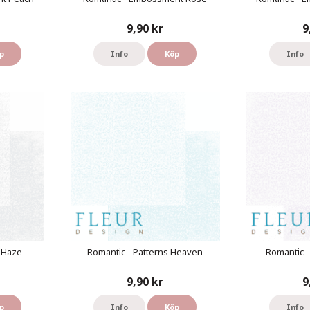
9,90 kr
9
p
Info
Köp
Info
s Haze
Romantic - Patterns Heaven
Romantic -
9,90 kr
9
p
Info
Köp
Info