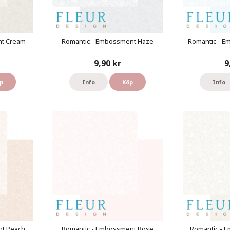
nt Cream
Romantic - Embossment Haze
Romantic - 
9,90 kr
9
p
Info
Köp
Info
nt Peach
Romantic - Embossment Rose
Romantic - E