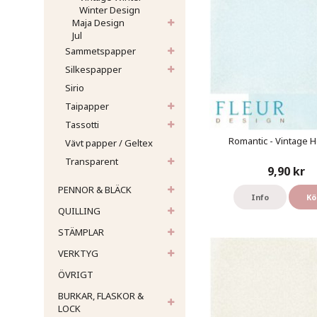
Winter Design
Maja Design
Jul
Sammetspapper
Silkespapper
Sirio
Taipapper
Tassotti
Romantic - Vintage 
Vävt papper / Geltex
Transparent
9,90 kr
PENNOR & BLÄCK
Info
Kö
QUILLING
STÄMPLAR
VERKTYG
ÖVRIGT
BURKAR, FLASKOR &
LOCK