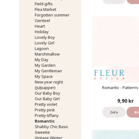
Field gifts
Flea Market
Forgotten summer
Genteel
Heart
Holiday
Lovely Boy
Lovely Girl
Lagoon
Marshmallow
My Day
My Garden
My Gentleman
My Space
New year night
Romantic - Pattern
(Julpapper)
Our Baby Boy
Our Baby Girl
9,90 kr
Pretty violet
Pretty pink
Info
Kö
Pretty tiffany
Romantic
Shabby Chic Basic
Sweetie
Vintage Winter