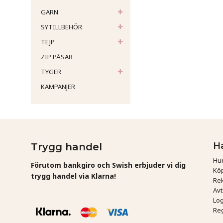
GARN
SYTILLBEHÖR
TEJP
ZIP PÅSAR
TYGER
KAMPANJER
H
Trygg handel
Hur
Förutom bankgiro och Swish erbjuder vi dig
Köp
trygg handel via Klarna!
Rek
Av
Log
Reg