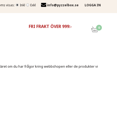
ms visas:
Inkl
Exkl
info@pyzzelbox.se
LOGGA IN
FRI FRAKT ÖVER 999:-
0
läret om du har frågor kring webbshopen eller de produkter vi