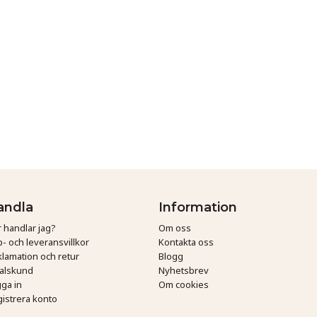
andla
Information
 handlar jag?
Om oss
- och leveransvillkor
Kontakta oss
lamation och retur
Blogg
talskund
Nyhetsbrev
ga in
Om cookies
istrera konto