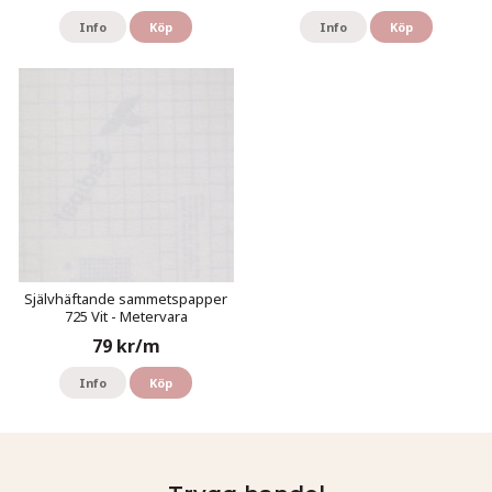
Info
Köp
Info
Köp
Självhäftande sammetspapper
725 Vit - Metervara
79 kr/m
Info
Köp