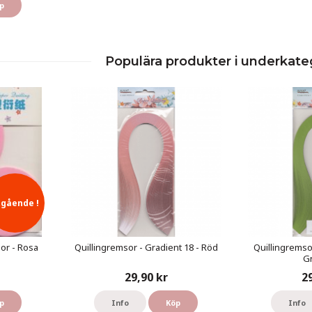
p
Populära produkter i underkate
tgående !
or - Rosa
Quillingremsor - Gradient 18 - Röd
Quillingremso
G
29,90 kr
2
p
Info
Köp
Info