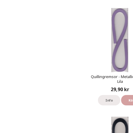
Quillingremsor - Metalli
Lila
29,90 kr
Info
Kö