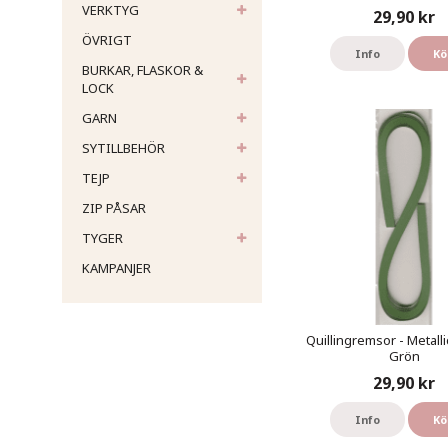
VERKTYG
29,90 kr
ÖVRIGT
Info
Kö
BURKAR, FLASKOR &
LOCK
GARN
SYTILLBEHÖR
TEJP
ZIP PÅSAR
TYGER
KAMPANJER
Quillingremsor - Metalli
Grön
29,90 kr
Info
Kö