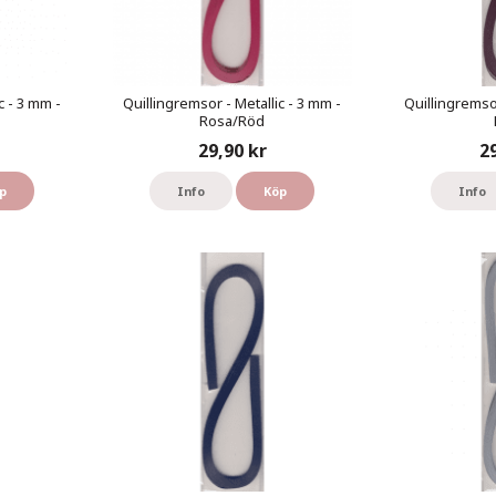
c - 3 mm -
Quillingremsor - Metallic - 3 mm -
Quillingremsor
Rosa/Röd
29,90 kr
2
p
Info
Köp
Info