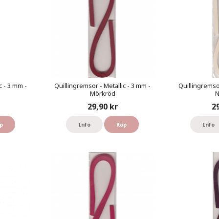
c - 3 mm -
Quillingremsor - Metallic - 3 mm -
Quillingremsor
Mörkröd
N
29,90 kr
2
p
Info
Köp
Info