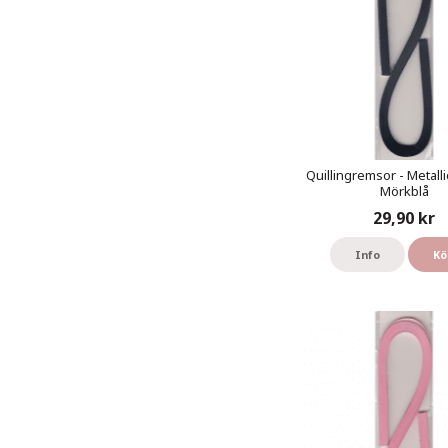
Quillingremsor - Metalli
Mörkblå
29,90 kr
Info
Kö