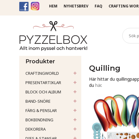
HEM
NYHETSBREV
FAQ
CRAFTING WOR
Startsida
Quilling
Produkter
Quilling
CRAFTINGWORLD
Här hittar du quillingpap
PRESENTARTIKLAR
du
här
.
BLOCK OCH ALBUM
BAND-SNÖRE
FÄRG & PENSLAR
BOKBINDNING
DEKORERA
DIES & STANSAR