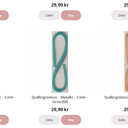
29,90 kr
2
p
Info
Köp
Info
c - 3 mm -
Quillingremsor - Metallic - 3 mm -
Quillingremsor
Grön/Blå
29,90 kr
2
p
Info
Köp
Info