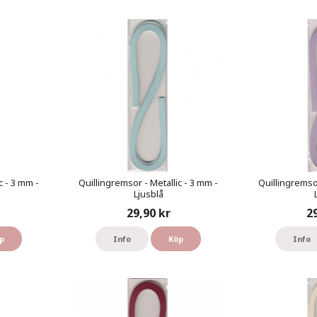
c - 3 mm -
Quillingremsor - Metallic - 3 mm -
Quillingremsor
Ljusblå
29,90 kr
2
p
Info
Köp
Info