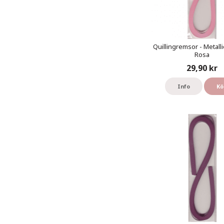
Quillingremsor - Metalli
Rosa
29,90 kr
Info
Kö