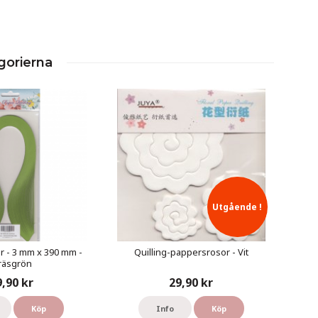
gorierna
Utgående !
r - 3 mm x 390 mm -
Quilling-pappersrosor - Vit
räsgrön
9,90 kr
29,90 kr
Köp
Info
Köp