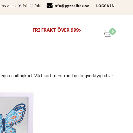
ms visas:
Inkl
Exkl
info@pyzzelbox.se
LOGGA IN
FRI FRAKT ÖVER 999:-
0
 egna quillingkort. Vårt sortiment med quillingverktyg hittar