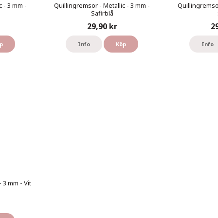
c - 3 mm -
Quillingremsor - Metallic - 3 mm -
Quillingremsor
Safirblå
29,90 kr
2
p
Info
Köp
Info
- 3 mm - Vit