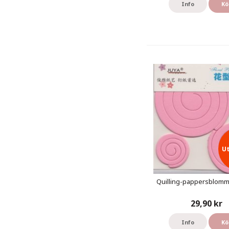
Info
Kö
U
Quilling-pappersblomm
29,90 kr
Info
Kö