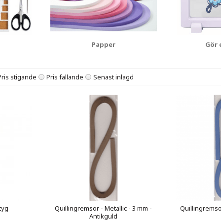
Papper
Gör 
Pris stigande
Pris fallande
Senast inlagd
tyg
Quillingremsor - Metallic - 3 mm -
Quillingremsor
Antikguld