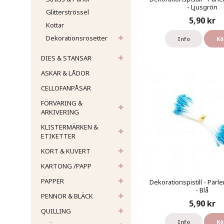
- Ljusgrön
Glitterströssel
5,90 kr
Kottar
Dekorationsrosetter
Info
Kö
DIES & STANSAR
ASKAR & LÅDOR
CELLOFANPÅSAR
FÖRVARING &
ARKIVERING
KLISTERMÄRKEN &
ETIKETTER
KORT & KUVERT
KARTONG /PAPP
PAPPER
Dekorationspistill - Pärl
- Blå
PENNOR & BLÄCK
5,90 kr
QUILLING
Info
Kö