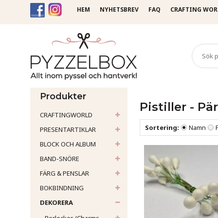
HEM
NYHETSBREV
FAQ
CRAFTING WOR
Startsida
Dekorera
Bär &
Produkter
Pistiller - P
CRAFTINGWORLD
Sortering:
Namn
PRESENTARTIKLAR
BLOCK OCH ALBUM
BAND-SNÖRE
FÄRG & PENSLAR
BOKBINDNING
DEKORERA