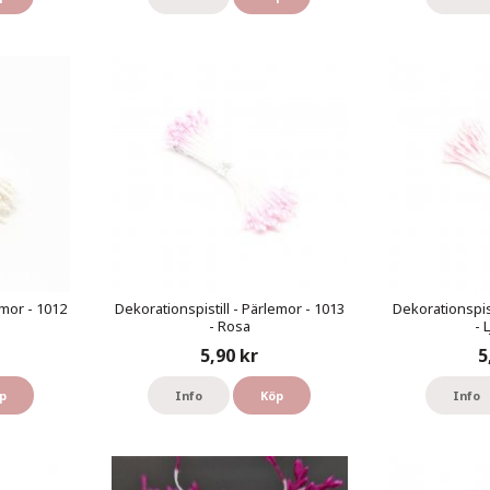
emor - 1012
Dekorationspistill - Pärlemor - 1013
Dekorationspist
- Rosa
- 
5,90 kr
5
p
Info
Köp
Info