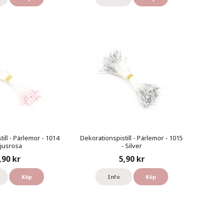
ill - Pärlemor - 1014
Dekorationspistill - Pärlemor - 1015
Ljusrosa
- Silver
,90 kr
5,90 kr
Köp
Info
Köp