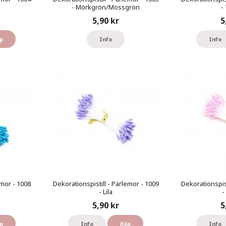
- Mörkgrön/Mossgrön
-
5,90 kr
5
p
Info
Info
emor - 1008
Dekorationspistill - Pärlemor - 1009
Dekorationspist
- Lila
-
5,90 kr
5
p
Info
Köp
Info