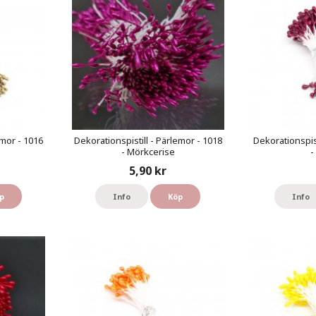
emor - 1016
Dekorationspistill - Pärlemor - 1018
Dekorationspist
- Mörkcerise
-
5,90 kr
p
Info
Köp
Info