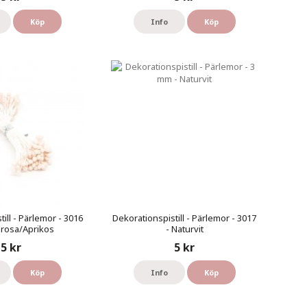
Köp
Info
Köp
ill - Pärlemor - 3016
Dekorationspistill - Pärlemor - 3017
llrosa/Aprikos
- Naturvit
5 kr
5 kr
Köp
Info
Köp