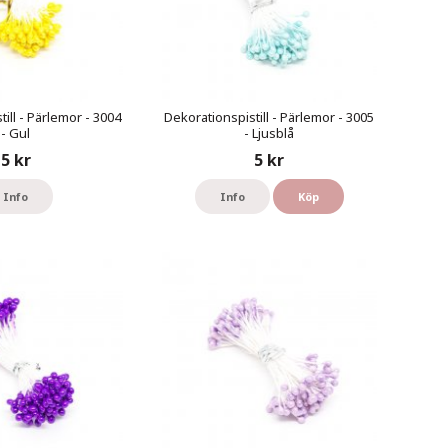
ill - Pärlemor - 3004
Dekorationspistill - Pärlemor - 3005
- Gul
- Ljusblå
5 kr
5 kr
Info
Info
Köp