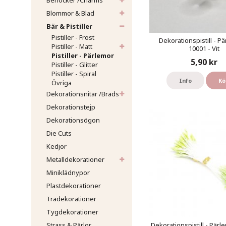
Berlocker /Charms
Blommor & Blad
Bär & Pistiller
Pistiller - Frost
Dekorationspistill - Pä
Pistiller - Matt
10001 - Vit
Pistiller - Pärlemor
5,90 kr
Pistiller - Glitter
Pistiller - Spiral
Info
Kö
Övriga
Dekorationsnitar /Brads
Dekorationstejp
Dekorationsögon
Die Cuts
Kedjor
Metalldekorationer
Miniklädnypor
Plastdekorationer
Trädekorationer
Tygdekorationer
Strass & Pärlor
Dekorationspistill - Pärl