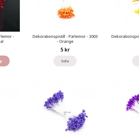
rlemor -
Dekorationspistill - Pärlemor - 3003
Dekorationspist
al
- Orange
5 kr
p
Info