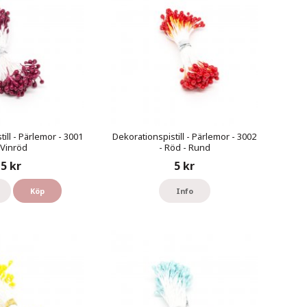
ill - Pärlemor - 3001
Dekorationspistill - Pärlemor - 3002
 Vinröd
- Röd - Rund
5 kr
5 kr
Köp
Info