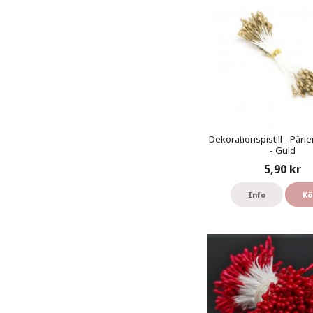
Dekorationspistill - Pärl
- Guld
5,90 kr
Info
Kö