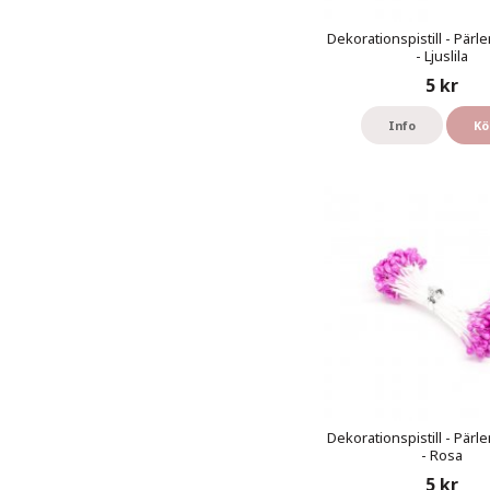
Dekorationspistill - Pärl
- Ljuslila
5 kr
Info
Kö
Dekorationspistill - Pärl
- Rosa
5 kr