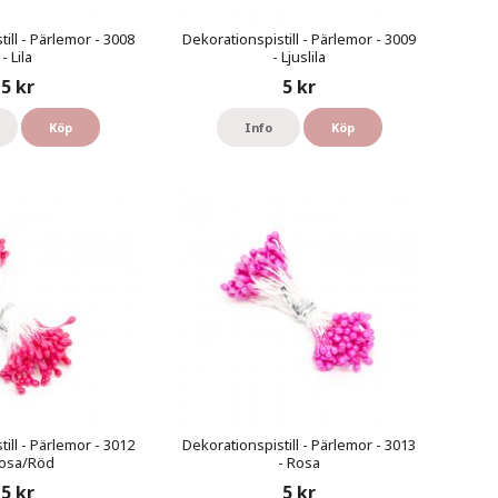
ill - Pärlemor - 3008
Dekorationspistill - Pärlemor - 3009
- Lila
- Ljuslila
5 kr
5 kr
Köp
Info
Köp
ill - Pärlemor - 3012
Dekorationspistill - Pärlemor - 3013
Rosa/Röd
- Rosa
5 kr
5 kr