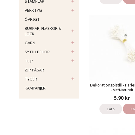
STÄMPLAR
VERKTYG
ÖVRIGT
BURKAR, FLASKOR &
LOCK
GARN
SYTILLBEHÖR
TEJP
ZIP PÅSAR
TYGER
Dekorationspistill - Pärl
KAMPANJER
- Vit/Naturvit
5,90 kr
Info
Kö