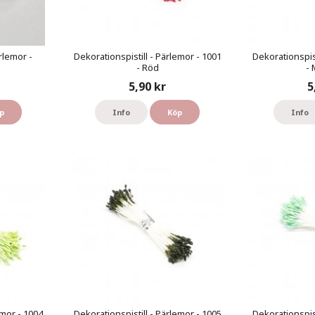
rlemor -
Dekorationspistill - Pärlemor - 1001
Dekorationspist
- Röd
- 
5,90 kr
5
p
Info
Köp
Info
emor - 1004
Dekorationspistill - Pärlemor - 1005
Dekorationspist