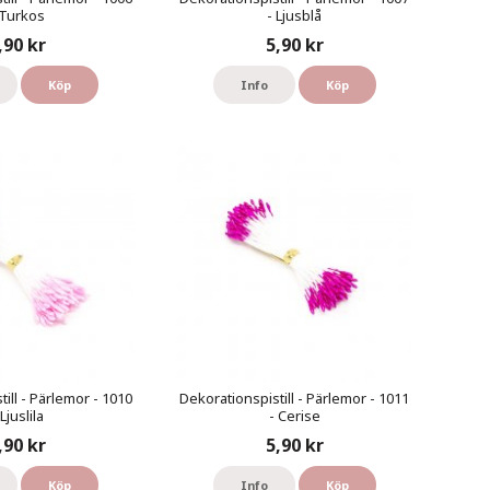
 Turkos
- Ljusblå
,90 kr
5,90 kr
Köp
Info
Köp
ill - Pärlemor - 1010
Dekorationspistill - Pärlemor - 1011
 Ljuslila
- Cerise
,90 kr
5,90 kr
Köp
Info
Köp