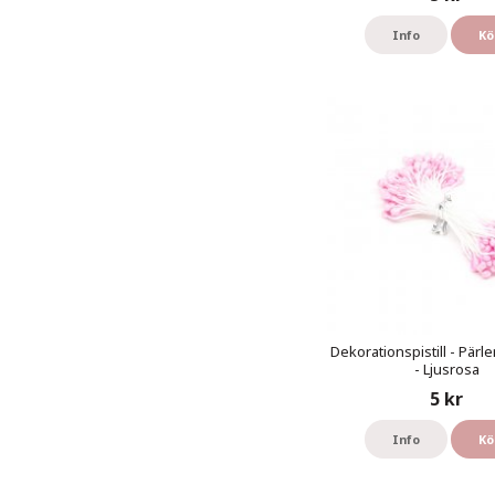
Info
Kö
Dekorationspistill - Pärl
- Ljusrosa
5 kr
Info
Kö