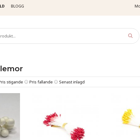
LD
BLOGG
Mo
 Pistiller
Pistiller - Pärlemor
ärlemor
Pris stigande
Pris fallande
Senast inlagd