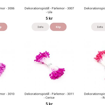
emor - 3006
Dekorationspistill - Pärlemor - 3007
Dekorationspist
- Lila
5 kr
p
Info
Köp
Info
emor - 3010
Dekorationspistill - Pärlemor - 3011
Dekorationspist
- Cerise
- 
5 kr