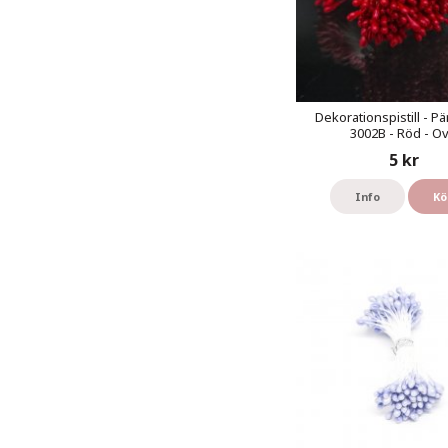
Dekorationspistill - Pä
3002B - Röd - Ov
5 kr
Info
Kö