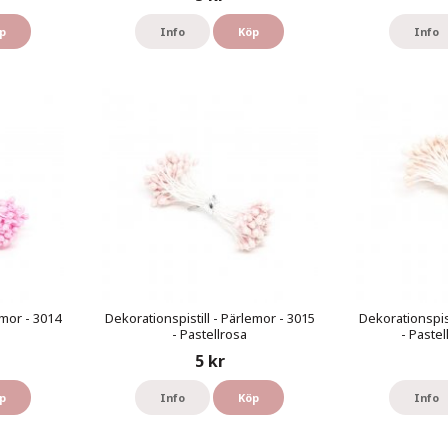
p
Info
Köp
Info
emor - 3014
Dekorationspistill - Pärlemor - 3015
Dekorationspist
- Pastellrosa
- Paste
5 kr
p
Info
Köp
Info