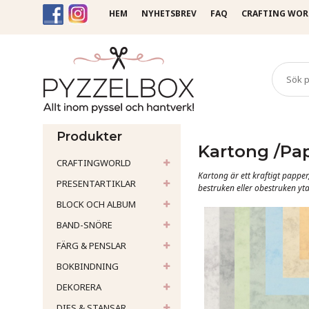
HEM
NYHETSBREV
FAQ
CRAFTING WOR
Startsida
Kartong /Papp
Produkter
Kartong /Pa
CRAFTINGWORLD
Kartong är ett kraftigt papper
PRESENTARTIKLAR
bestruken eller obestruken yta, 
BLOCK OCH ALBUM
BAND-SNÖRE
FÄRG & PENSLAR
BOKBINDNING
DEKORERA
DIES & STANSAR