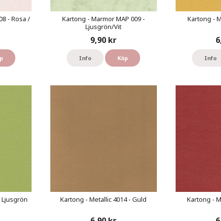
8 - Rosa /
Kartong - Marmor MAP 009 -
Kartong - M
Ljusgrön/Vit
9,90 kr
6
p
Info
Köp
Info
- Ljusgrön
Kartong - Metallic 4014 - Guld
Kartong - M
6,90 kr
6