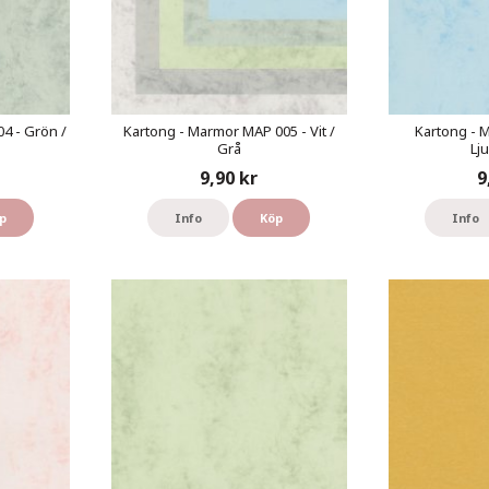
4 - Grön /
Kartong - Marmor MAP 005 - Vit /
Kartong - 
Grå
Lj
9,90 kr
9
p
Info
Köp
Info