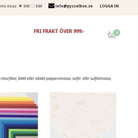
ms visas:
Inkl
Exkl
info@pyzzelbox.se
LOGGA IN
FRI FRAKT ÖVER 999:-
0
 returfiber, blekt eller oblekt pappersmassa, sulfit- eller sulfatmassa,