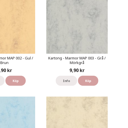
mor MAP 002 - Gul /
Kartong - Marmor MAP 003 - Grå /
Brun
Mörkgrå
,90 kr
9,90 kr
Köp
Info
Köp