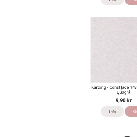
Kartong - Const Jade 148 
Ljusgrå
9,90 kr
Info
Kö