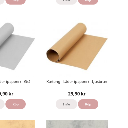
der (papper) - Grå
Kartong - Läder (papper) - Ljusbrun
9,90 kr
29,90 kr
Köp
Info
Köp