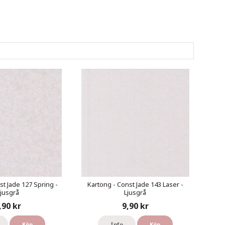
st Jade 127 Spring -
Kartong - Const Jade 143 Laser -
jusgrå
Ljusgrå
,90 kr
9,90 kr
Köp
Info
Köp