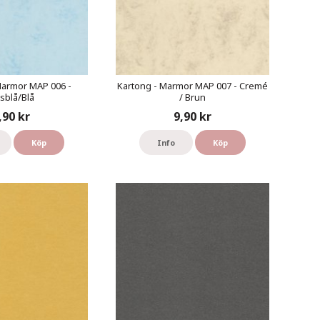
Marmor MAP 006 -
Kartong - Marmor MAP 007 - Cremé
usblå/Blå
/ Brun
,90 kr
9,90 kr
Köp
Info
Köp