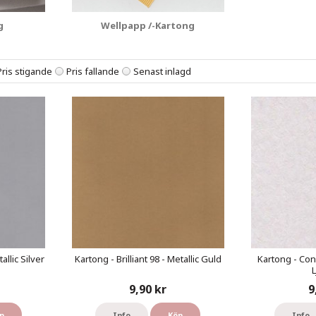
g
Wellpapp /-Kartong
Pris stigande
Pris fallande
Senast inlagd
allic Silver
Kartong - Brilliant 98 - Metallic Guld
Kartong - Con
L
9,90 kr
9
p
Info
Köp
Info