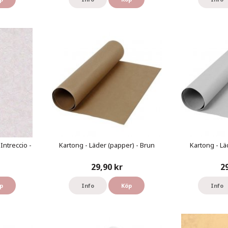
Intreccio -
Kartong - Läder (papper) - Brun
Kartong - Lä
29,90 kr
2
p
Info
Köp
Info