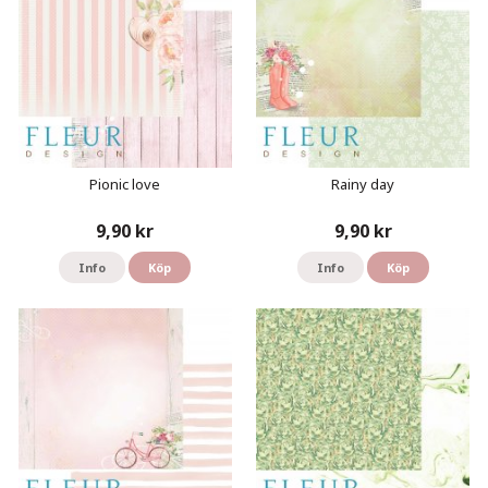
Pionic love
Rainy day
9,90 kr
9,90 kr
Info
Köp
Info
Köp