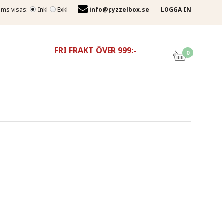
ms visas:
Inkl
Exkl
info@pyzzelbox.se
LOGGA IN
FRI FRAKT ÖVER 999:-
0