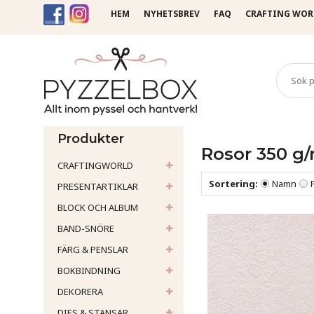
HEM
NYHETSBREV
FAQ
CRAFTING WOR
Startsida
Kartong /Papp
Produkter
Rosor 350 g
CRAFTINGWORLD
Sortering:
Namn
PRESENTARTIKLAR
BLOCK OCH ALBUM
BAND-SNÖRE
FÄRG & PENSLAR
BOKBINDNING
DEKORERA
DIES & STANSAR