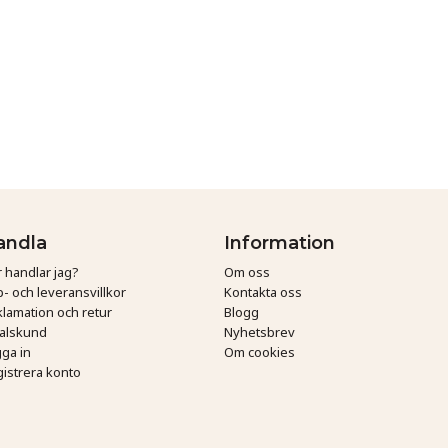
andla
Information
 handlar jag?
Om oss
- och leveransvillkor
Kontakta oss
lamation och retur
Blogg
talskund
Nyhetsbrev
ga in
Om cookies
istrera konto