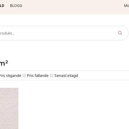
LD
BLOGG
Mo
Kartong 350 g/m²
Rosor 350 g/m²
/m²
Pris stigande
Pris fallande
Senast inlagd