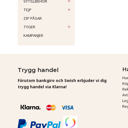
SYTILLBEHÖR
TEJP
ZIP PÅSAR
TYGER
KAMPANJER
H
Trygg handel
Hur
Förutom bankgiro och Swish erbjuder vi dig
Köp
trygg handel via Klarna!
Rek
Av
Log
Reg