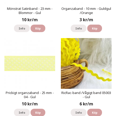
Mönstrat Satinband - 23 mm -
Organzaband - 10 mm - Guldgul
Blommor - Gul
/Orange
10 kr/m
3 kr/m
Info
Köp
Info
Köp
Prickigt organzaband - 25 mm -
RicRac-band /Vågigt band 05003
04 - Gul
- Gul
10 kr/m
6 kr/m
Info
Köp
Info
Köp