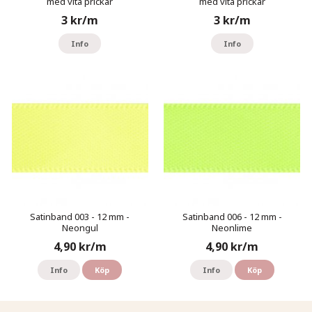
med vita prickar
med vita prickar
3 kr/m
3 kr/m
Info
Info
Satinband 003 - 12 mm -
Satinband 006 - 12 mm -
Neongul
Neonlime
4,90 kr/m
4,90 kr/m
Info
Köp
Info
Köp