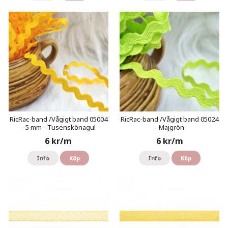
RicRac-band /Vågigt band 05004
RicRac-band /Vågigt band 05024
- 5 mm - Tusenskönagul
- Majgrön
6 kr/m
6 kr/m
Info
Köp
Info
Köp