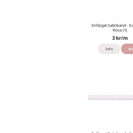
Enfärgat Satinband - 6 
Rosa (1)
3 kr/m
Info
Kö