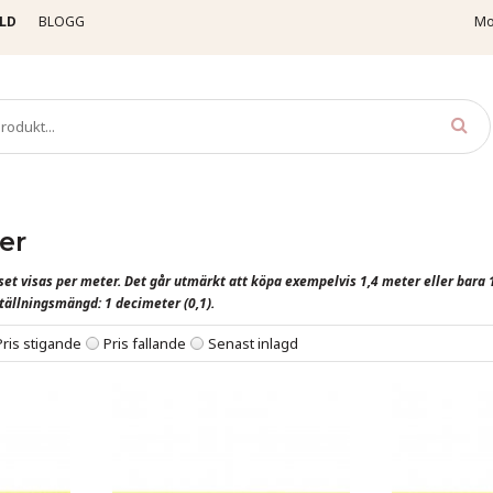
LD
BLOGG
Mo
tinband, enfärgade
- 06 millimeter
er
et visas per meter. Det går utmärkt att köpa exempelvis 1,4 meter eller bara 1
ällningsmängd: 1 decimeter (0,1).
Pris stigande
Pris fallande
Senast inlagd