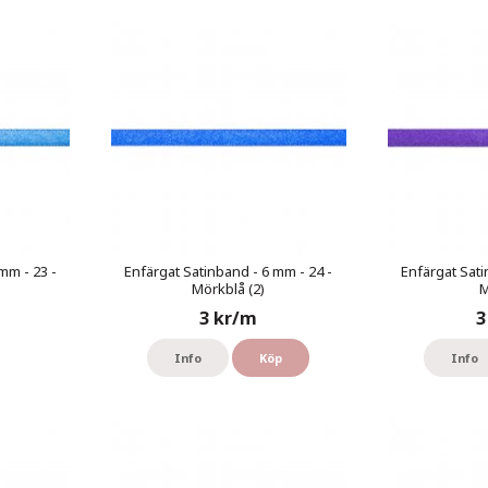
mm - 23 -
Enfärgat Satinband - 6 mm - 24 -
Enfärgat Sati
Mörkblå (2)
M
3 kr/m
3
Info
Köp
Info