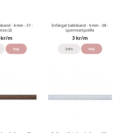
nband - 6 mm - 37 -
Enfärgat Satinband - 6 mm - 38 -
osa (2)
Ljusrosa/Ljuslila
 kr/m
3 kr/m
Köp
Info
Köp