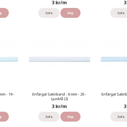
3 kr/m
3
p
Info
Köp
Info
mm - 19 -
Enfärgat Satinband - 6 mm - 20 -
Enfärgat Satinb
Ljusblå (2)
3 kr/m
3
p
Info
Köp
Info