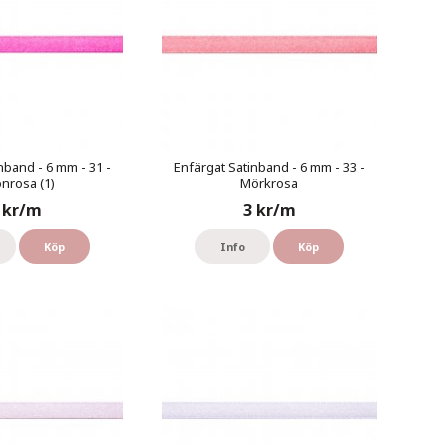
nband - 6 mm - 31 -
Enfärgat Satinband - 6 mm - 33 -
nrosa (1)
Mörkrosa
 kr/m
3 kr/m
Köp
Info
Köp