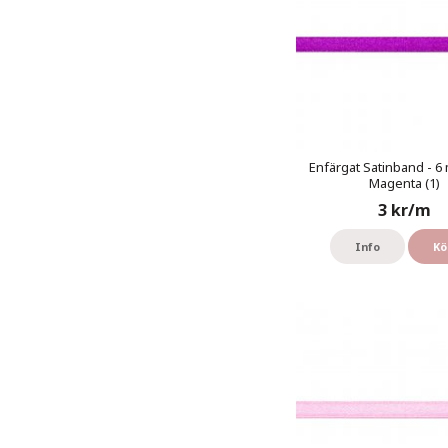
Enfärgat Satinband - 6 
Magenta (1)
3 kr/m
Info
Kö