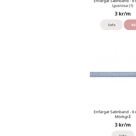
Enfärgat Satinband - 6 
Ljusrosa (1)
3 kr/m
Info
Kö
Enfärgat Satinband - 6 
Mörkgrå
3 kr/m
Info