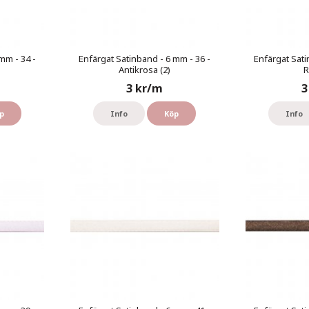
mm - 34 -
Enfärgat Satinband - 6 mm - 36 -
Enfärgat Sati
Antikrosa (2)
R
3 kr/m
3
p
Info
Köp
Info