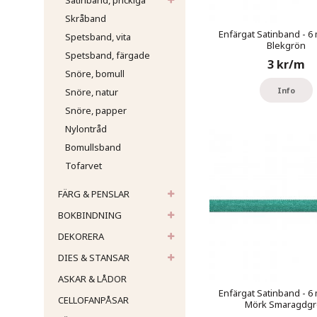
Satinband, prickiga
Skråband
Enfärgat Satinband - 6 
Spetsband, vita
Blekgrön
Spetsband, färgade
3 kr/m
Snöre, bomull
Info
Snöre, natur
Snöre, papper
Nylontråd
Bomullsband
Tofarvet
FÄRG & PENSLAR
BOKBINDNING
DEKORERA
DIES & STANSAR
ASKAR & LÅDOR
Enfärgat Satinband - 6 
CELLOFANPÅSAR
Mörk Smaragdgr