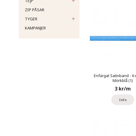
TEJP
ZIP PÅSAR
TYGER
KAMPANJER
Enfärgat Satinband - 6 
Mörkblå (1)
3 kr/m
Info