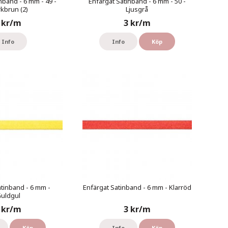
nband - 6 mm - 49 -
Enfärgat Satinband - 6 mm - 50 -
kbrun (2)
Ljusgrå
 kr/m
3 kr/m
Info
Info
Köp
atinband - 6 mm -
Enfärgat Satinband - 6 mm - Klarröd
uldgul
 kr/m
3 kr/m
Köp
Info
Köp