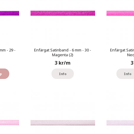
mm - 29 -
Enfärgat Satinband - 6 mm - 30 -
Enfärgat Sati
Magenta (2)
Neo
3 kr/m
3
p
Info
Info