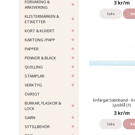
FÖRVARING &
3 kr/m
ARKIVERING
Info
Kö
KLISTERMÄRKEN &
ETIKETTER
KORT & KUVERT
KARTONG /PAPP
PAPPER
PENNOR & BLÄCK
QUILLING
STÄMPLAR
VERKTYG
ÖVRIGT
Enfärgat Satinband - 6 
BURKAR, FLASKOR &
Ljusblå (1)
LOCK
3 kr/m
GARN
Info
Kö
SYTILLBEHÖR