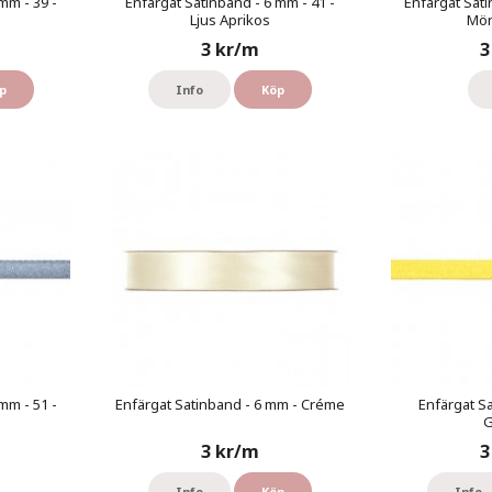
mm - 39 -
Enfärgat Satinband - 6 mm - 41 -
Enfärgat Sati
Ljus Aprikos
Mör
3 kr/m
3
p
Info
Köp
mm - 51 -
Enfärgat Satinband - 6 mm - Créme
Enfärgat S
G
3 kr/m
3
Info
Köp
Info