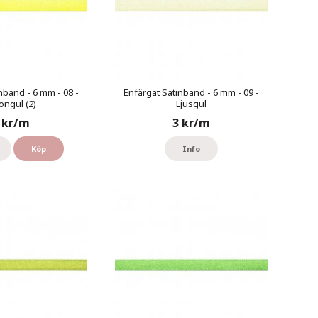
nband - 6 mm - 08 -
Enfärgat Satinband - 6 mm - 09 -
ngul (2)
Ljusgul
 kr/m
3 kr/m
Köp
Info