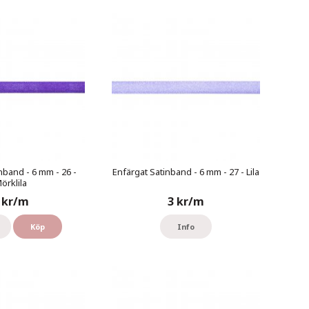
nband - 6 mm - 26 -
Enfärgat Satinband - 6 mm - 27 - Lila
örklila
 kr/m
3 kr/m
Köp
Info