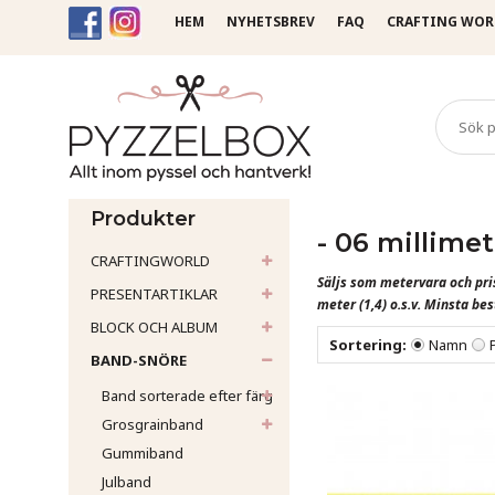
HEM
NYHETSBREV
FAQ
CRAFTING WOR
Startsida
Band-Snöre
Sa
Produkter
- 06 millimet
CRAFTINGWORLD
Säljs som metervara och pris
PRESENTARTIKLAR
meter (1,4) o.s.v.
Minsta best
BLOCK OCH ALBUM
Sortering:
Namn
BAND-SNÖRE
Band sorterade efter färg
Grosgrainband
Gummiband
Julband