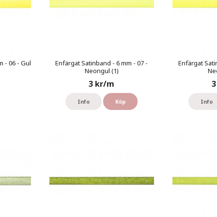
 - 06 - Gul
Enfärgat Satinband - 6 mm - 07 -
Enfärgat Sati
Neongul (1)
Neo
3 kr/m
3
Info
Köp
Info