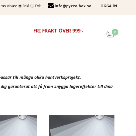
ms visas:
Inkl
Exkl
info@pyzzelbox.se
LOGGA IN
FRI FRAKT ÖVER 999:-
0
passar till många olika hantverksprojekt.
dig garanterat att få fram snygga lagereffekter till dina