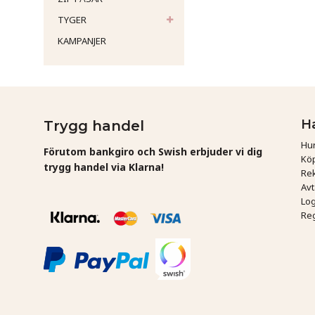
TYGER
KAMPANJER
H
Trygg handel
Hur
Förutom bankgiro och Swish erbjuder vi dig
Köp
trygg handel via Klarna!
Rek
Av
Log
Reg