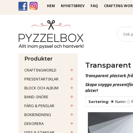
HEM
NYHETSBREV
FAQ
CRAFTING WOR
Startsida
Papper
Transp
Produkter
Transparent 
CRAFTINGWORLD
Transparent plastark frå
PRESENTARTIKLAR
Skapa snygga presentförp
BLOCK OCH ALBUM
alster!
BAND-SNÖRE
Sortering:
Namn
FÄRG & PENSLAR
BOKBINDNING
DEKORERA
DIES & STANSAR