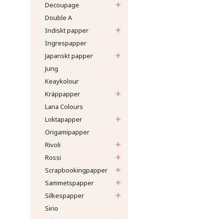
Decoupage
Double A
Indiskt papper
Ingrespapper
Japanskt papper
Jung
Keaykolour
Kräppapper
Lana Colours
Loktapapper
Origamipapper
Rivoli
Rossi
Scrapbookingpapper
Sammetspapper
Silkespapper
Sirio