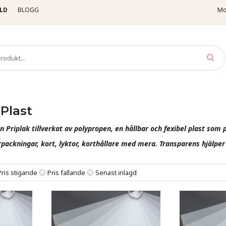
LD
BLOGG
Mo
arent
Transparent Plast
Plast
n Priplak tillverkat av polypropen, en hållbar och fexibel plast som 
ackningar, kort, lyktor, korthållare med mera. Transparens hjälper 
Pris stigande
Pris fallande
Senast inlagd