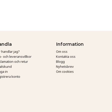
andla
Information
 handlar jag?
Om oss
- och leveransvillkor
Kontakta oss
lamation och retur
Blogg
talskund
Nyhetsbrev
ga in
Om cookies
istrera konto