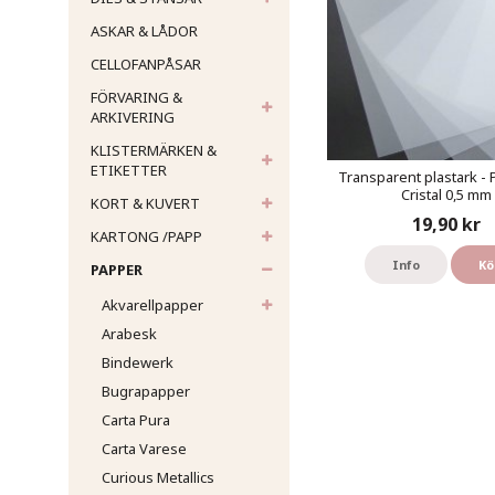
ASKAR & LÅDOR
CELLOFANPÅSAR
FÖRVARING &
ARKIVERING
KLISTERMÄRKEN &
ETIKETTER
Transparent plastark - 
Cristal 0,5 mm
KORT & KUVERT
19,90 kr
KARTONG /PAPP
Info
Kö
PAPPER
Akvarellpapper
Arabesk
Bindewerk
Bugrapapper
Carta Pura
Carta Varese
Curious Metallics