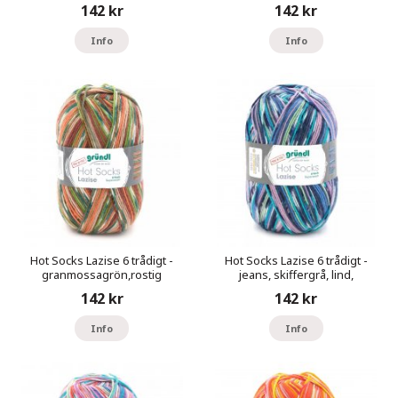
142 kr
142 kr
Info
Info
Hot Socks Lazise 6 trådigt -
Hot Socks Lazise 6 trådigt -
granmossagrön,rostig
jeans, skiffergrå, lind,
brun,pumpa
havsgrön,lila
142 kr
142 kr
Info
Info