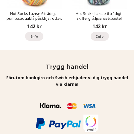
Hot Socks Lazise 6 trådigt -
Hot Socks Lazise 6 trådigt -
pumpa,aquablå,påsklilja,röd,vit
skiffergrå,ljusrosé,pastell
turkos,mintturkos
142 kr
142 kr
Info
Info
Trygg handel
Förutom bankgiro och Swish erbjuder vi dig trygg handel
via Klarna!