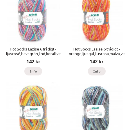
Hot Socks Lazise 6 trådigt -
Hot Socks Lazise 6 trådigt -
ljusrosé,havsgrön,lind,korall,vit
orange,ljusgul,ljusrosa,malva,vit
142 kr
142 kr
Info
Info