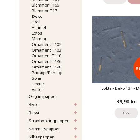
Blommor T166
Blommor T17
Deko
Fjäril
Himmel
Lotos
Marmor
Ornament T102
Ornament T103
Ornament T110
Ornament T146
Ornament T148
U
Prickigt /Randigt
Solar
Textur
Lokta - Deko 134 - M
Vinter
Origamipapper
39,90 kr
Rivoli
Rossi
Info
Scrapbookingpapper
Sammetspapper
Silkespapper