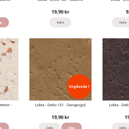
19,90 kr
9
p
Info
Info
Utgående !
ommor -
Lokta - Deko 131 - Senapsgul
Lokta - Dek
19,90 kr
1
p
Info
Köp
Info