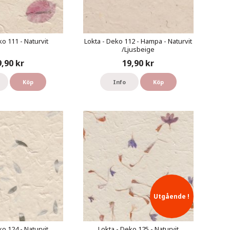
ko 111 - Naturvit
Lokta - Deko 112 - Hampa - Naturvit
/Ljusbeige
9,90 kr
19,90 kr
Köp
Info
Köp
Utgående !
ko 124 - Naturvit
Lokta - Deko 125 - Naturvit