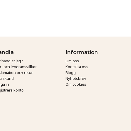
andla
Information
 handlar jag?
Om oss
- och leveransvillkor
Kontakta oss
lamation och retur
Blogg
talskund
Nyhetsbrev
ga in
Om cookies
istrera konto