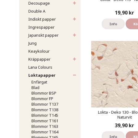
Decoupage
Double A
19,90 kr
Indiskt papper
Info
Kö
Ingrespapper
Japanskt papper
Jung
Keaykolour
Kräppapper
Lana Colours
Loktapapper
Enfärgat
Blad
Blommor BSP
Blommor FP
Blommor T137
Blommor T138
Lokta - Deko 130 - Bl
Blommor T145
Naturvit
Blommor T161
39,90 kr
Blommor T163
Blommor T164
Info
Kö
Blommor T165