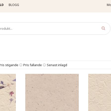
LD
BLOGG
Mo
apper
Deko
Pris stigande
Pris fallande
Senast inlagd