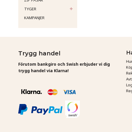
ZIP PÅSAR
TYGER
KAMPANJER
H
Trygg handel
Hur
Förutom bankgiro och Swish erbjuder vi dig
Köp
trygg handel via Klarna!
Rek
Av
Log
Reg