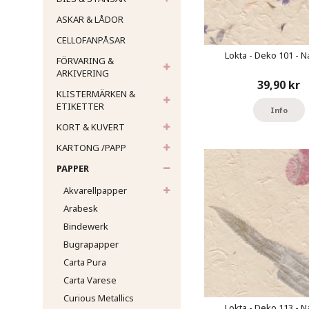
ASKAR & LÅDOR
CELLOFANPÅSAR
Lokta - Deko 101 - Na
FÖRVARING &
ARKIVERING
39,90 kr
KLISTERMÄRKEN &
ETIKETTER
Info
KORT & KUVERT
KARTONG /PAPP
PAPPER
Akvarellpapper
Arabesk
Bindewerk
Bugrapapper
Carta Pura
Carta Varese
Curious Metallics
Lokta - Deko 113 - Na