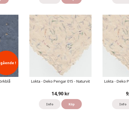
tgående !
örkblå
Lokta - Deko Pengar 015 - Naturvit
Lokta - Deko P
14,90 kr
9
Info
Köp
Info