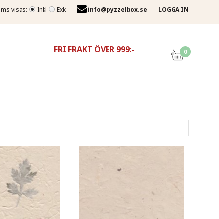
ms visas:
Inkl
Exkl
info@pyzzelbox.se
LOGGA IN
FRI FRAKT ÖVER 999:-
0