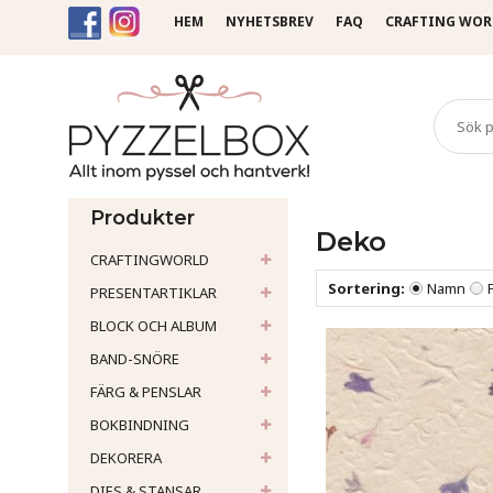
HEM
NYHETSBREV
FAQ
CRAFTING WOR
Startsida
Papper
Loktap
Produkter
Deko
CRAFTINGWORLD
Sortering:
Namn
PRESENTARTIKLAR
BLOCK OCH ALBUM
BAND-SNÖRE
FÄRG & PENSLAR
BOKBINDNING
DEKORERA
DIES & STANSAR