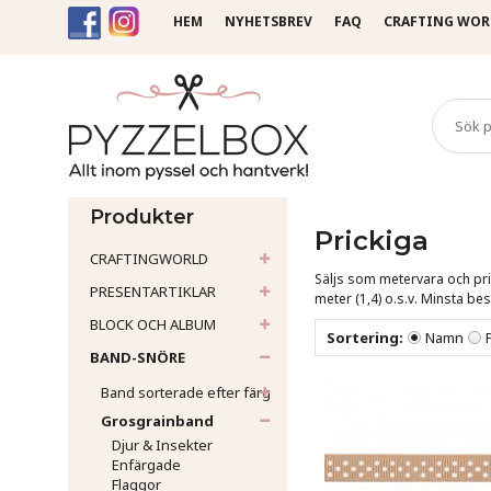
HEM
NYHETSBREV
FAQ
CRAFTING WOR
Startsida
Band-Snöre
Gr
Produkter
Prickiga
CRAFTINGWORLD
Säljs som metervara och pris
PRESENTARTIKLAR
meter (1,4) o.s.v.
Minsta best
BLOCK OCH ALBUM
Sortering:
Namn
BAND-SNÖRE
Band sorterade efter färg
Grosgrainband
Djur & Insekter
Enfärgade
Flaggor