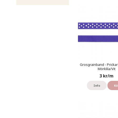
Grosgrainband - Prickar
Mörklila/Vit
3 kr/m
Info
Kö