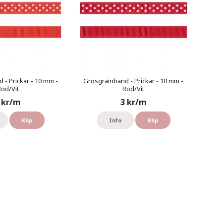
 - Prickar - 10 mm -
Grosgrainband - Prickar - 10 mm -
öd/Vit
Röd/Vit
 kr/m
3 kr/m
Köp
Info
Köp