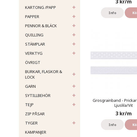
3 kr/m
KARTONG /PAPP
Info
Kö
PAPPER
PENNOR & BLÄCK
QUILLING
STÄMPLAR
VERKTYG
ÖVRIGT
BURKAR, FLASKOR &
LOCK
GARN
SYTILLBEHÖR
Grosgrainband - Prickar
TEJP
Ljuslila/Vit
3 kr/m
ZIP PÅSAR
TYGER
Info
Kö
KAMPANJER