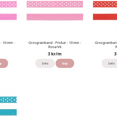
 - 10 mm -
Grosgrainband - Prickar - 10 mm -
Grosgrainband
Rosa/Vit
R
3 kr/m
3
p
Info
Köp
Info