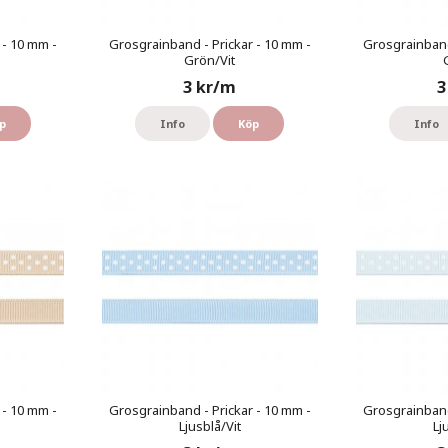
 - 10 mm -
Grosgrainband - Prickar - 10 mm -
Grosgrainband
Grön/Vit
3 kr/m
3
p
Info
Köp
Info
 - 10 mm -
Grosgrainband - Prickar - 10 mm -
Grosgrainband
Ljusblå/Vit
Lj