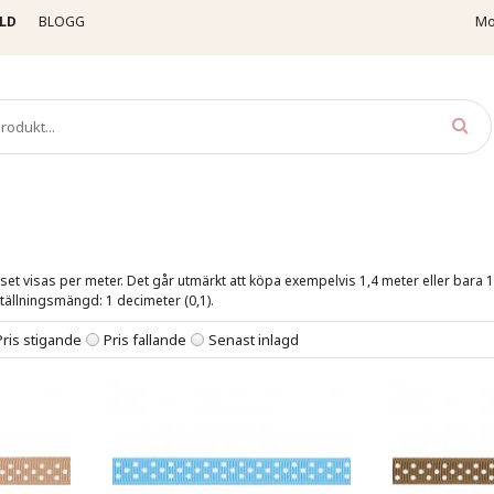
LD
BLOGG
Mo
osgrainband
Prickiga
et visas per meter. Det går utmärkt att köpa exempelvis 1,4 meter eller bara 1 
ällningsmängd: 1 decimeter (0,1).
Pris stigande
Pris fallande
Senast inlagd