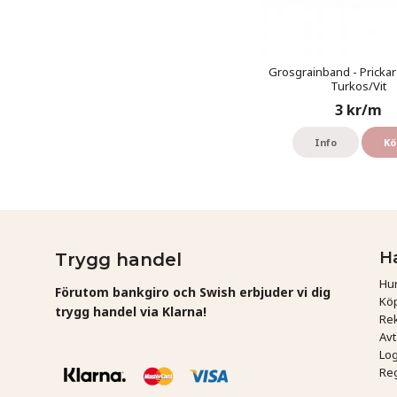
Grosgrainband - Prickar
Turkos/Vit
3 kr/m
Info
Kö
H
Trygg handel
Hur
Förutom bankgiro och Swish erbjuder vi dig
Köp
trygg handel via Klarna!
Rek
Av
Log
Reg