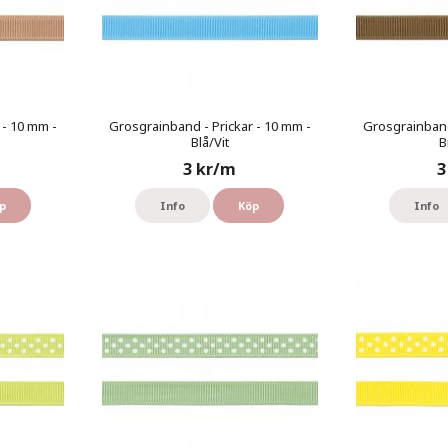
 - 10 mm -
Grosgrainband - Prickar - 10 mm -
Grosgrainband
Blå/Vit
B
3 kr/m
3
p
Info
Köp
Info