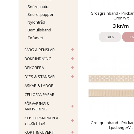
Snöre, natur
Grosgrainband - Prickar
Snöre, papper
Grön/Vit
Nylontråd
3 kr/m
Bomullsband
Info
Kö
Tofarvet
FÄRG & PENSLAR
BOKBINDNING
DEKORERA
DIES & STANSAR
ASKAR & LÅDOR
CELLOFANPÅSAR
FÖRVARING &
ARKIVERING
KLISTERMÄRKEN &
Grosgrainband - Prickar
ETIKETTER
Ljusbeige/Vit
KORT & KUVERT