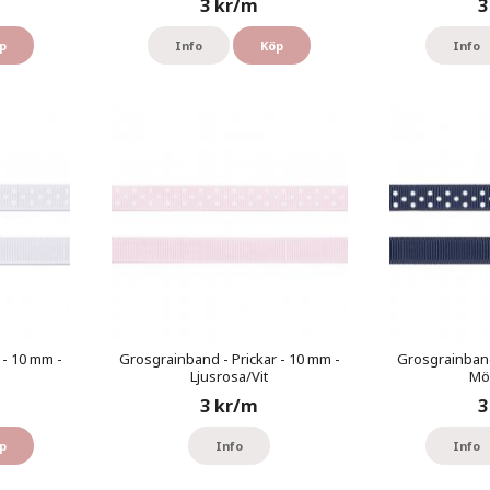
3 kr/m
3
p
Info
Köp
Info
 - 10 mm -
Grosgrainband - Prickar - 10 mm -
Grosgrainband
Ljusrosa/Vit
Mör
3 kr/m
3
p
Info
Info