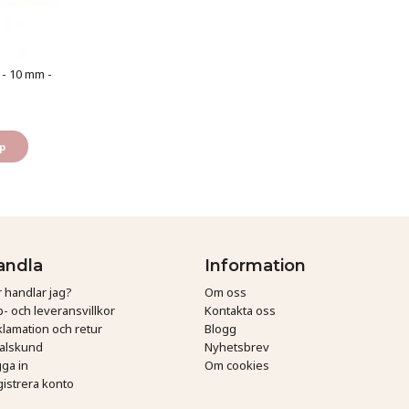
 - 10 mm -
p
andla
Information
 handlar jag?
Om oss
- och leveransvillkor
Kontakta oss
lamation och retur
Blogg
talskund
Nyhetsbrev
ga in
Om cookies
istrera konto