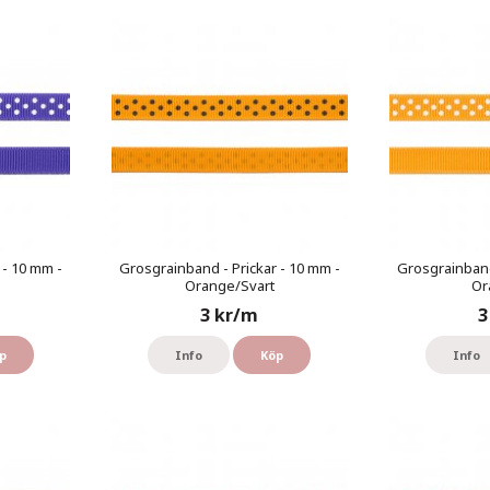
 - 10 mm -
Grosgrainband - Prickar - 10 mm -
Grosgrainband
Orange/Svart
Or
3 kr/m
3
p
Info
Köp
Info