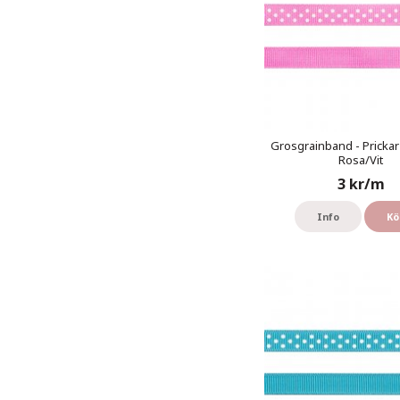
Grosgrainband - Prickar
Rosa/Vit
3 kr/m
Info
Kö