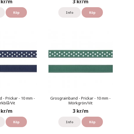
 kr/m
3 kr/m
Köp
Info
Köp
 - Prickar - 10 mm -
Grosgrainband - Prickar - 10 mm -
kblå/Vit
Mörkgrön/Vit
 kr/m
3 kr/m
Köp
Info
Köp