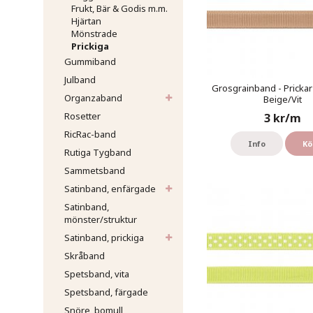
Frukt, Bär & Godis m.m.
Hjärtan
Mönstrade
Prickiga
Gummiband
Julband
Grosgrainband - Prickar
Organzaband
Beige/Vit
Rosetter
3 kr/m
RicRac-band
Info
Kö
Rutiga Tygband
Sammetsband
Satinband, enfärgade
Satinband,
mönster/struktur
Satinband, prickiga
Skråband
Spetsband, vita
Spetsband, färgade
Snöre, bomull