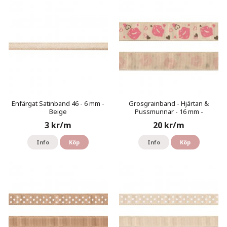
Enfärgat Satinband 46 - 6 mm -
Grosgrainband - Hjärtan &
Beige
Pussmunnar - 16 mm -
Beige/Rosa
3 kr/m
20 kr/m
Info
Köp
Info
Köp