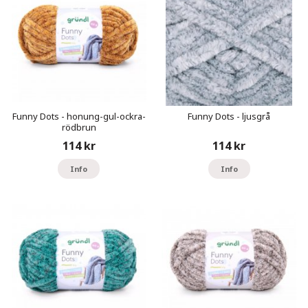
Funny Dots - honung-gul-ockra-
Funny Dots - ljusgrå
rödbrun
114 kr
114 kr
Info
Info