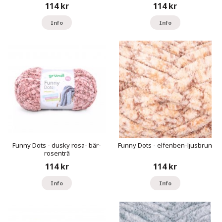
114 kr
114 kr
Info
Info
Funny Dots - dusky rosa- bär-
Funny Dots - elfenben-ljusbrun
rosenträ
114 kr
114 kr
Info
Info