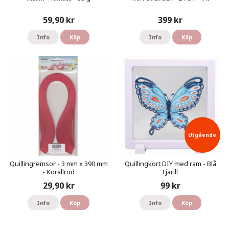
59,90 kr
399 kr
Info
Köp
Info
Köp
Utgående
Quillingremsor - 3 mm x 390 mm
Quillingkort DIY med ram - Blå
- Korallröd
Fjärill
!
29,90 kr
99 kr
Info
Köp
Info
Köp