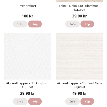
Presentkort
Lokta - Deko 130 - Blommor -
Naturvit
100 kr
39,90 kr
Info
Köp
Info
Köp
Akvarellpapper - Bockingford
Akvarellpapper - Cornwall Grov
C.P. - Vit
- Ljusvit
29,90 kr
49,90 kr
Info
Köp
Info
Köp