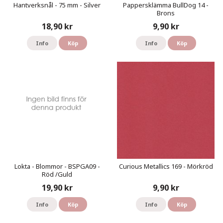
Hantverksnål - 75 mm - Silver
Pappersklämma BullDog 14 -
Brons
18,90 kr
9,90 kr
Info
Köp
Info
Köp
Lokta - Blommor - BSPGA09 -
Curious Metallics 169 - Mörkröd
Röd /Guld
19,90 kr
9,90 kr
Info
Köp
Info
Köp