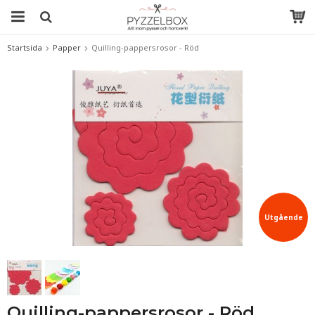
Startsida
Papper
Quilling-pappersrosor - Röd
Utgående
!
Quilling-pappersrosor - Röd