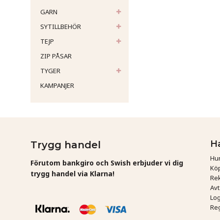
GARN
SYTILLBEHÖR
TEJP
ZIP PÅSAR
TYGER
KAMPANJER
H
Trygg handel
Hur
Förutom bankgiro och Swish erbjuder vi dig
Köp
trygg handel via Klarna!
Rek
Av
Log
Reg