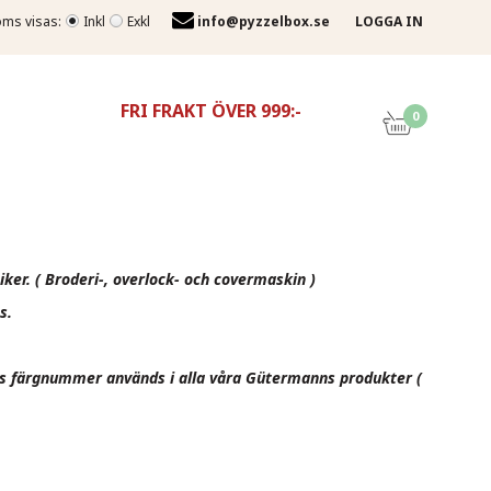
ms visas:
Inkl
Exkl
info@pyzzelbox.se
LOGGA IN
FRI FRAKT ÖVER 999:-
0
iker. ( Broderi-, overlock- och covermaskin )
s.
ns färgnummer används i alla våra Gütermanns produkter (