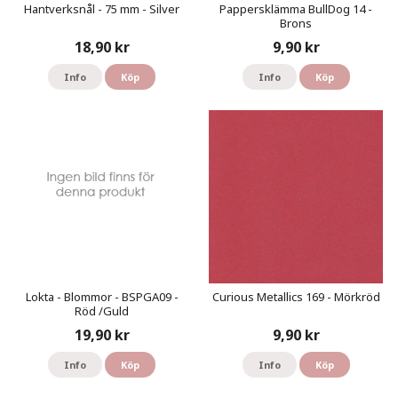
Hantverksnål - 75 mm - Silver
Pappersklämma BullDog 14 -
Brons
18,90 kr
9,90 kr
Info
Köp
Info
Köp
Lokta - Blommor - BSPGA09 -
Curious Metallics 169 - Mörkröd
Röd /Guld
19,90 kr
9,90 kr
Info
Köp
Info
Köp