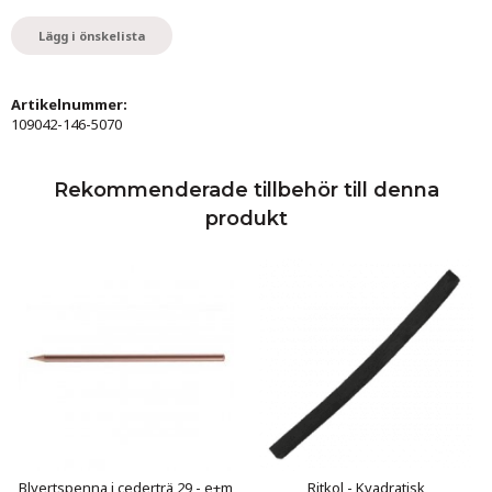
Lägg i önskelista
Artikelnummer:
109042-146-5070
Rekommenderade tillbehör till denna
produkt
Blyertspenna i cederträ 29 - e+m
Ritkol - Kvadratisk