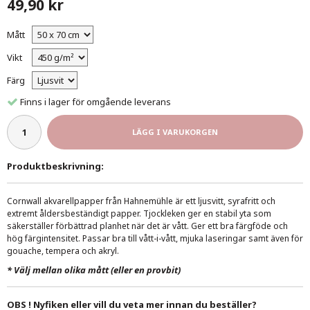
49,90 kr
Mått
Vikt
Färg
Finns i lager för omgående leverans
LÄGG I VARUKORGEN
Produktbeskrivning:
Cornwall akvarellpapper från Hahnemühle är ett ljusvitt, syrafritt och
extremt åldersbeständigt papper. Tjockleken ger en stabil yta som
säkerställer förbättrad planhet när det är vått.
Ger ett bra färgföde och
hög färgintensitet.
Passar bra till vått-i-vått, mjuka laseringar samt även för
gouache, tempera och akryl.
*
Välj mellan olika mått (eller en provbit)
OBS ! Nyfiken eller vill du veta mer innan du beställer?