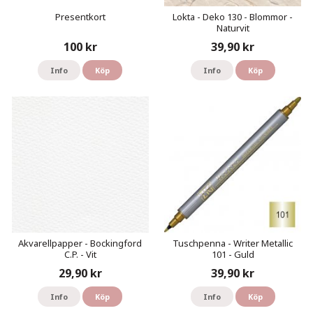
Presentkort
Lokta - Deko 130 - Blommor -
Naturvit
100 kr
39,90 kr
Info
Köp
Info
Köp
Akvarellpapper - Bockingford
Tuschpenna - Writer Metallic
C.P. - Vit
101 - Guld
29,90 kr
39,90 kr
Info
Köp
Info
Köp