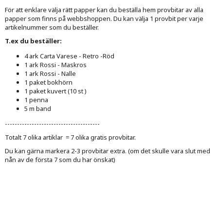
För att enklare välja rätt papper kan du beställa hem provbitar av alla
papper som finns på webbshoppen. Du kan välja 1 provbit per varje
artikelnummer som du beställer.
T.ex du beställer:
4 ark Carta Varese - Retro -Röd
1 ark Rossi - Maskros
1 ark Rossi - Nalle
1 paket bokhörn
1 paket kuvert (10 st )
1 penna
5 m band
---------------------------------------
Totalt 7 olika artiklar = 7 olika gratis provbitar.
Du kan gärna markera 2-3 provbitar extra. (om det skulle vara slut med
nån av de första 7 som du har önskat)