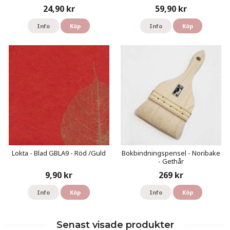
24,90 kr
59,90 kr
Info
Köp
Info
Köp
Lokta - Blad GBLA9 - Röd /Guld
Bokbindningspensel - Noribake
- Gethår
9,90 kr
269 kr
Info
Köp
Info
Köp
Senast visade produkter