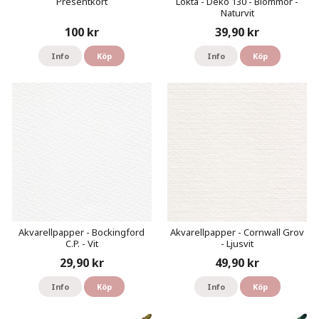
Presentkort
Lokta - Deko 130 - Blommor -
Naturvit
100 kr
39,90 kr
Info
Köp
Info
Köp
Akvarellpapper - Bockingford
Akvarellpapper - Cornwall Grov
C.P. - Vit
- Ljusvit
29,90 kr
49,90 kr
Info
Köp
Info
Köp