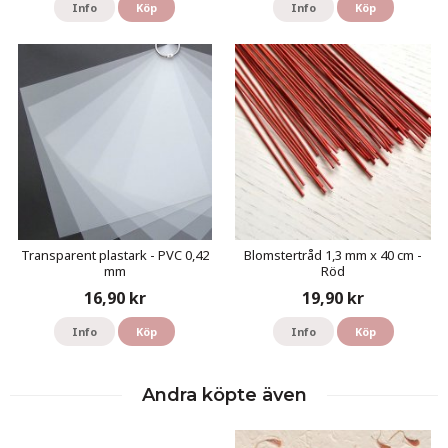
Info
Köp
Info
Köp
Transparent plastark - PVC 0,42
Blomstertråd 1,3 mm x 40 cm -
mm
Röd
16,90 kr
19,90 kr
Info
Köp
Info
Köp
Andra köpte även