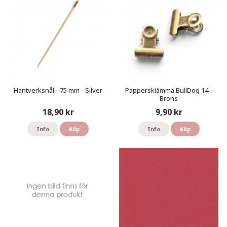
Hantverksnål - 75 mm - Silver
Pappersklämma BullDog 14 -
Brons
18,90 kr
9,90 kr
Info
Köp
Info
Köp