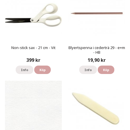
Non-stick sax - 21 cm - Vit
Blyertspenna i cederträ 29 - e+m
- HB
399 kr
19,90 kr
Info
Köp
Info
Köp