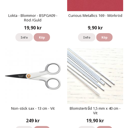
Lokta - Blommor - BSPGA09 -
Curious Metallics 169 - Mörkröd
Röd /Guld
19,90 kr
9,90 kr
Info
Köp
Info
Köp
Non-stick sax - 13 cm - Vit
Blomstertråd 1,5 mm x 40 cm -
Vit
249 kr
19,90 kr