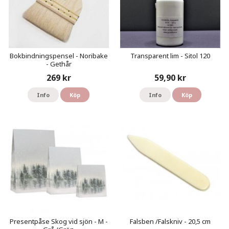
Bokbindningspensel - Noribake
Transparent lim - Sitol 120
- Gethår
269 kr
59,90 kr
Info
Köp
Info
Köp
Presentpåse Skog vid sjön - M -
Falsben /Falskniv - 20,5 cm