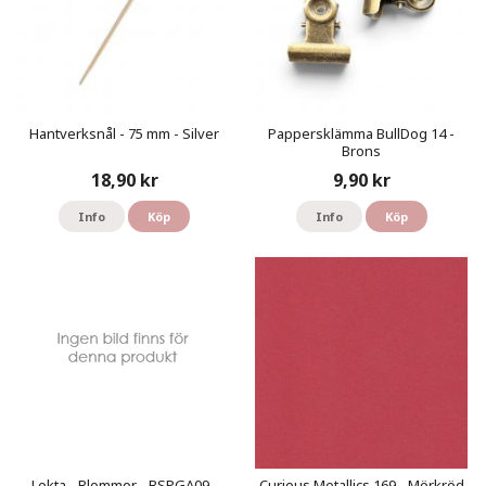
Hantverksnål - 75 mm - Silver
Pappersklämma BullDog 14 -
Brons
18,90 kr
9,90 kr
Info
Köp
Info
Köp
Lokta - Blommor - BSPGA09 -
Curious Metallics 169 - Mörkröd