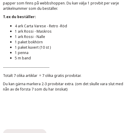
papper som finns på webbshoppen. Du kan välja 1 provbit per varje
artikelnummer som du beställer.
T.ex du beställer:
4 ark Carta Varese - Retro -Röd
1 ark Rossi - Maskros
1 ark Rossi - Nalle
1 paket bokhörn
1 paket kuvert (10 st )
1 penna
5 m band
---------------------------------------
Totalt 7 olika artiklar = 7 olika gratis provbitar.
Du kan gärna markera 2-3 provbitar extra. (om det skulle vara slut med
nån av de första 7 som du har önskat)