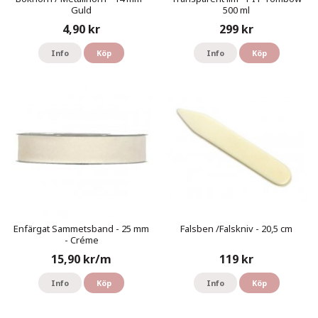
Guld
500 ml
4,90 kr
299 kr
Info
Köp
Info
Köp
Enfärgat Sammetsband - 25 mm
Falsben /Falskniv - 20,5 cm
- Créme
15,90 kr/m
119 kr
Info
Köp
Info
Köp