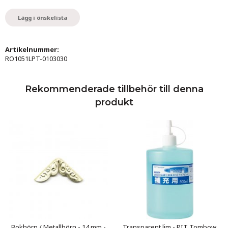
Lägg i önskelista
Artikelnummer:
RO1051LPT-0103030
Rekommenderade tillbehör till denna
produkt
Bokhörn / Metallhörn - 14 mm -
Transparent lim - PIT Tombow