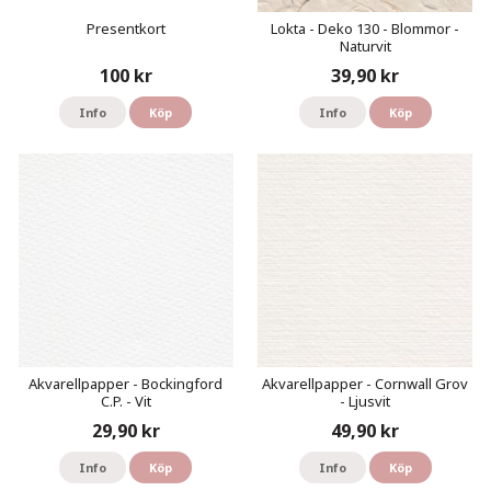
Presentkort
Lokta - Deko 130 - Blommor -
Naturvit
100 kr
39,90 kr
Info
Köp
Info
Köp
Akvarellpapper - Bockingford
Akvarellpapper - Cornwall Grov
C.P. - Vit
- Ljusvit
29,90 kr
49,90 kr
Info
Köp
Info
Köp