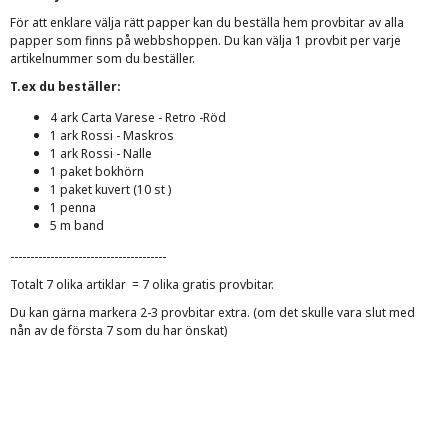
För att enklare välja rätt papper kan du beställa hem provbitar av alla
papper som finns på webbshoppen. Du kan välja 1 provbit per varje
artikelnummer som du beställer.
T.ex du beställer:
4 ark Carta Varese - Retro -Röd
1 ark Rossi - Maskros
1 ark Rossi - Nalle
1 paket bokhörn
1 paket kuvert (10 st )
1 penna
5 m band
---------------------------------------
Totalt 7 olika artiklar = 7 olika gratis provbitar.
Du kan gärna markera 2-3 provbitar extra. (om det skulle vara slut med
nån av de första 7 som du har önskat)