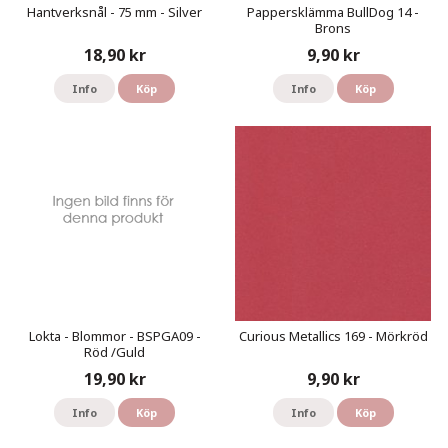
Hantverksnål - 75 mm - Silver
Pappersklämma BullDog 14 -
Brons
18,90 kr
9,90 kr
Info
Köp
Info
Köp
Lokta - Blommor - BSPGA09 -
Curious Metallics 169 - Mörkröd
Röd /Guld
19,90 kr
9,90 kr
Info
Köp
Info
Köp