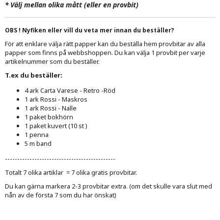
*
Välj mellan olika mått (eller en provbit)
OBS ! Nyfiken eller vill du veta mer innan du beställer?
För att enklare välja rätt papper kan du beställa hem provbitar av alla
papper som finns på webbshoppen. Du kan välja 1 provbit per varje
artikelnummer som du beställer.
T.ex du beställer:
4 ark Carta Varese - Retro -Röd
1 ark Rossi - Maskros
1 ark Rossi - Nalle
1 paket bokhörn
1 paket kuvert (10 st )
1 penna
5 m band
---------------------------------------------
Totalt 7 olika artiklar = 7 olika gratis provbitar.
Du kan gärna markera 2-3 provbitar extra. (om det skulle vara slut med
nån av de första 7 som du har önskat)