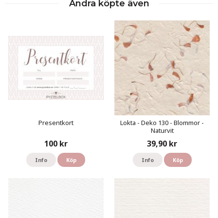
Andra köpte även
Presentkort
Lokta - Deko 130 - Blommor -
Naturvit
100 kr
39,90 kr
Info
Köp
Info
Köp