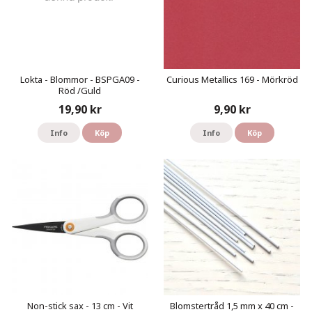
Lokta - Blommor - BSPGA09 -
Curious Metallics 169 - Mörkröd
Röd /Guld
19,90 kr
9,90 kr
Info
Köp
Info
Köp
Non-stick sax - 13 cm - Vit
Blomstertråd 1,5 mm x 40 cm -