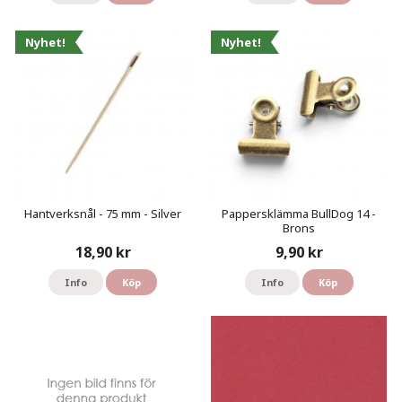
Nyhet!
Nyhet!
Hantverksnål - 75 mm - Silver
Pappersklämma BullDog 14 -
Brons
18,90 kr
9,90 kr
Info
Köp
Info
Köp