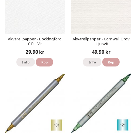
Akvarellpapper - Bockingford
Akvarellpapper - Cornwall Grov
C.P. - Vit
- Ljusvit
29,90 kr
49,90 kr
Info
Köp
Info
Köp