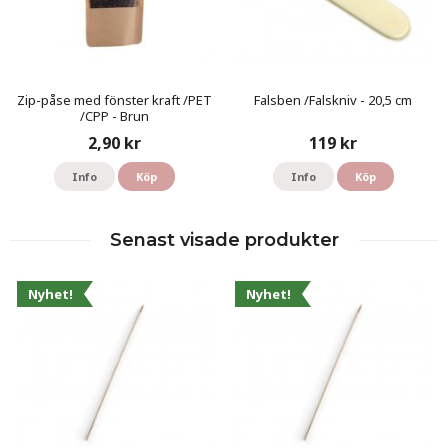
Zip-påse med fönster kraft /PET
Falsben /Falskniv - 20,5 cm
/CPP - Brun
2,90 kr
119 kr
Info
Köp
Info
Köp
Senast visade produkter
Nyhet!
Nyhet!