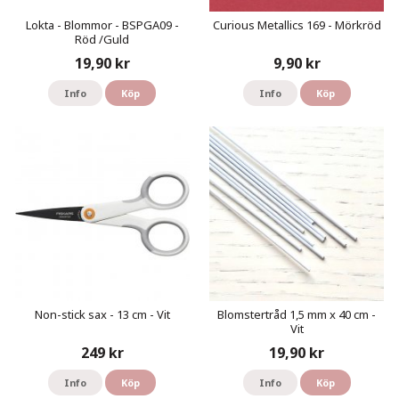
Lokta - Blommor - BSPGA09 -
Curious Metallics 169 - Mörkröd
Röd /Guld
19,90 kr
9,90 kr
Info
Köp
Info
Köp
Non-stick sax - 13 cm - Vit
Blomstertråd 1,5 mm x 40 cm -
Vit
249 kr
19,90 kr
Info
Köp
Info
Köp