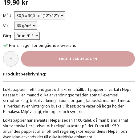
19,90 kr
Mått
Vikt
Färg
Finns i lager för omgående leverans
LÄGG I VARUKORGEN
Produktbeskrivning:
Loktapapper – ett handgjort och extremt hållbart papper tillverkat i Nepal.
Passar till en mängd olika användningsområden som till exempel
scrapbooking, boktillverkning, album, origami, lampskärmar med mera.
Tillverkad av en vintergrön buske (Tibast) som växer på höga höjder i
Himalaya. Miljövänligt, ekologiskt och syrafritt.
Loktapapper har använts i Nepal sedan 1100-talet, då man bland annat
skrev episka berättelser och religiösa texter på det. Fram till 1959
användes pappret till all officiell regeringskorrespondens i Nepal, och
även idag används det till olika juridiska dokument.