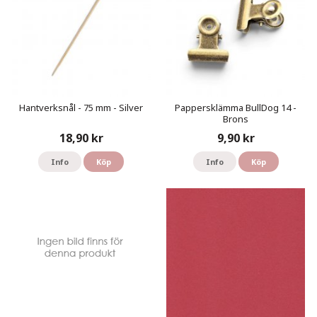
Hantverksnål - 75 mm - Silver
Pappersklämma BullDog 14 -
Brons
18,90 kr
9,90 kr
Info
Köp
Info
Köp