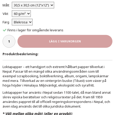
Mått
Vikt
Färg
Finns i lager för omgående leverans
LÄGG I VARUKORGEN
Produktbeskrivning:
Loktapapper – ett handgjort och extremt hållbart papper tillverkat i
Nepal. Passar till en mängd olika användningsområden som till
exempel scrapbooking, boktillverkning, album, origami, lampskärmar
med mera. Tillverkad av en vintergrön buske (Tibast) som växer på
höga höjder i Himalaya. Miljövänligt, ekologiskt och syrafritt.
Loktapapper har använts i Nepal sedan 1100-talet, då man bland annat
skrev episka berättelser och religiösa texter på det. Fram till 1959
användes pappret till all officiell regeringskorrespondens i Nepal, och
även idag används det till olika juridiska dokument.
*
Välj mellan olika mått (eller en provbit)