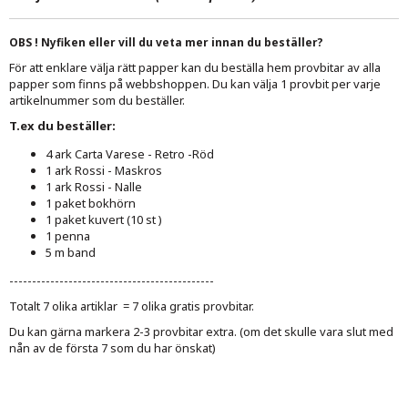
OBS ! Nyfiken eller vill du veta mer innan du beställer?
För att enklare välja rätt papper kan du beställa hem provbitar av alla
papper som finns på webbshoppen. Du kan välja 1 provbit per varje
artikelnummer som du beställer.
T.ex du beställer:
4 ark Carta Varese - Retro -Röd
1 ark Rossi - Maskros
1 ark Rossi - Nalle
1 paket bokhörn
1 paket kuvert (10 st )
1 penna
5 m band
---------------------------------------------
Totalt 7 olika artiklar = 7 olika gratis provbitar.
Du kan gärna markera 2-3 provbitar extra. (om det skulle vara slut med
nån av de första 7 som du har önskat)