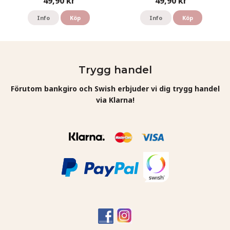
49,90 kr
49,90 kr
Info
Köp
Info
Köp
Trygg handel
Förutom bankgiro och Swish erbjuder vi dig trygg handel
via Klarna!