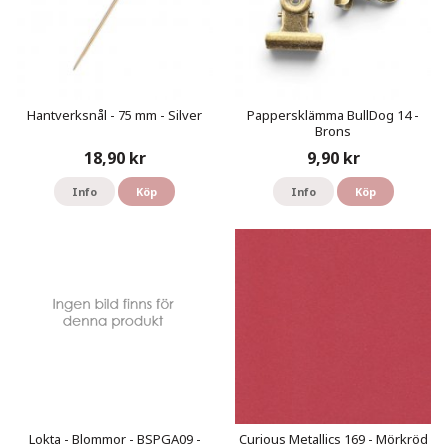
Hantverksnål - 75 mm - Silver
Pappersklämma BullDog 14 -
Brons
18,90 kr
9,90 kr
Info
Köp
Info
Köp
Lokta - Blommor - BSPGA09 -
Curious Metallics 169 - Mörkröd