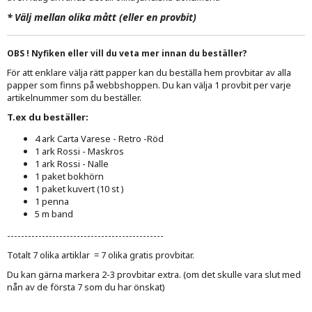
*
Välj mellan olika mått (eller en provbit)
OBS ! Nyfiken eller vill du veta mer innan du beställer?
För att enklare välja rätt papper kan du beställa hem provbitar av alla
papper som finns på webbshoppen. Du kan välja 1 provbit per varje
artikelnummer som du beställer.
T.ex du beställer:
4 ark Carta Varese - Retro -Röd
1 ark Rossi - Maskros
1 ark Rossi - Nalle
1 paket bokhörn
1 paket kuvert (10 st )
1 penna
5 m band
---------------------------------------------
Totalt 7 olika artiklar = 7 olika gratis provbitar.
Du kan gärna markera 2-3 provbitar extra. (om det skulle vara slut med
nån av de första 7 som du har önskat)