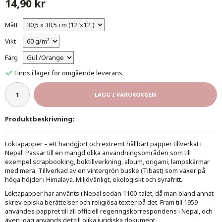
14,90 kr
Mått
Vikt
Färg
Finns i lager för omgående leverans
LÄGG I VARUKORGEN
Produktbeskrivning:
Loktapapper – ett handgjort och extremt hållbart papper tillverkat i
Nepal. Passar till en mängd olika användningsområden som till
exempel scrapbooking, boktillverkning, album, origami, lampskärmar
med mera. Tillverkad av en vintergrön buske (Tibast) som växer på
höga höjder i Himalaya. Miljövänligt, ekologiskt och syrafritt.
Loktapapper har använts i Nepal sedan 1100-talet, då man bland annat
skrev episka berättelser och religiösa texter på det. Fram till 1959
användes pappret till all officiell regeringskorrespondens i Nepal, och
även idag används det till olika juridiska dokument.