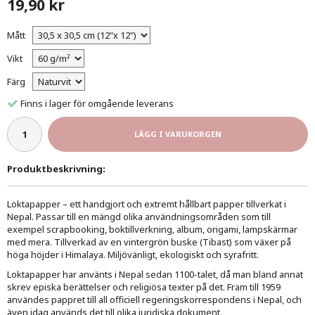
19,90 kr
Mått
Vikt
Färg
Finns i lager för omgående leverans
LÄGG I VARUKORGEN
Produktbeskrivning:
Loktapapper – ett handgjort och extremt hållbart papper tillverkat i
Nepal. Passar till en mängd olika användningsområden som till
exempel scrapbooking, boktillverkning, album, origami, lampskärmar
med mera. Tillverkad av en vintergrön buske (Tibast) som växer på
höga höjder i Himalaya. Miljövänligt, ekologiskt och syrafritt.
Loktapapper har använts i Nepal sedan 1100-talet, då man bland annat
skrev episka berättelser och religiösa texter på det. Fram till 1959
användes pappret till all officiell regeringskorrespondens i Nepal, och
även idag används det till olika juridiska dokument.