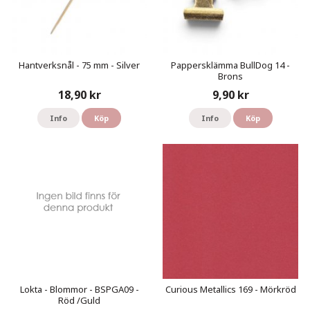
Hantverksnål - 75 mm - Silver
Pappersklämma BullDog 14 -
Brons
18,90 kr
9,90 kr
Info
Köp
Info
Köp
Lokta - Blommor - BSPGA09 -
Curious Metallics 169 - Mörkröd
Röd /Guld