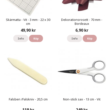
Skärmatta - Vit - 3 mm - 22 x 30
Dekorationsrosett - 70 mm -
cm
Bordeaux
49,90 kr
6,90 kr
Info
Köp
Info
Köp
Falsben /Falskniv - 20,5 cm
Non-stick sax - 13 cm - Vit
119 kr
249 kr