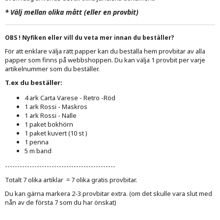
*
Välj mellan olika mått (eller en provbit)
OBS ! Nyfiken eller vill du veta mer innan du beställer?
För att enklare välja rätt papper kan du beställa hem provbitar av alla
papper som finns på webbshoppen. Du kan välja 1 provbit per varje
artikelnummer som du beställer.
T.ex du beställer:
4 ark Carta Varese - Retro -Röd
1 ark Rossi - Maskros
1 ark Rossi - Nalle
1 paket bokhörn
1 paket kuvert (10 st )
1 penna
5 m band
---------------------------------------------
Totalt 7 olika artiklar = 7 olika gratis provbitar.
Du kan gärna markera 2-3 provbitar extra. (om det skulle vara slut med
nån av de första 7 som du har önskat)