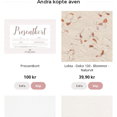
Andra köpte även
Presentkort
Lokta - Deko 130 - Blommor -
Naturvit
100 kr
39,90 kr
Info
Köp
Info
Köp