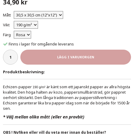
34,90 kr
Mått
Vikt
Färg
Finns i lager för omgående leverans
LÄGG I VARUKORGEN
Produktbeskrivning:
Echizen-papper
är känt som ett japanskt papper av allra högsta
190 g/m²
kvalitet. Den höga halten av kozo, pappersmullbärsträd, gör pappret
oerhört slitstarkt. Den långa traditionen av papperstillverkning i
Echizen garanterar lika bra papper idag som när de började för 1500 år
sen.
*
Välj mellan olika mått (eller en provbit)
OBS ! Nyfiken eller vill du veta mer innan du beställer?