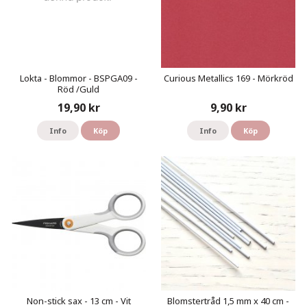
Lokta - Blommor - BSPGA09 -
Curious Metallics 169 - Mörkröd
Röd /Guld
19,90 kr
9,90 kr
Info
Köp
Info
Köp
Non-stick sax - 13 cm - Vit
Blomstertråd 1,5 mm x 40 cm -