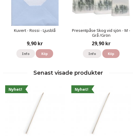
Kuvert - Rossi - Ljusblå
Presentpåse Skog vid sjön - M -
Grå /Grön
9,90 kr
29,90 kr
Info
Köp
Info
Köp
Senast visade produkter
Nyhet!
Nyhet!