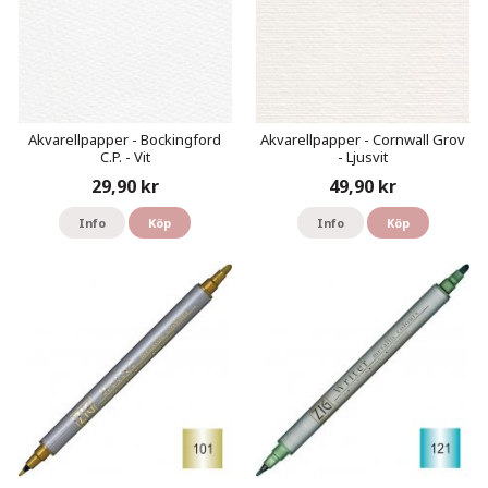
Akvarellpapper - Bockingford
Akvarellpapper - Cornwall Grov
C.P. - Vit
- Ljusvit
29,90 kr
49,90 kr
Info
Köp
Info
Köp