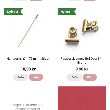
Nyhet!
Nyhet!
Hantverksnål - 75 mm - Silver
Pappersklämma BullDog 14 -
Brons
18,90 kr
9,90 kr
Info
Köp
Info
Köp