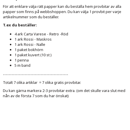
För att enklare välja rätt papper kan du beställa hem provbitar av alla
papper som finns på webbshoppen. Du kan välja 1 provbit per varje
artikelnummer som du beställer.
T.ex du beställer:
4 ark Carta Varese - Retro -Röd
1 ark Rossi - Maskros
1 ark Rossi - Nalle
1 paket bokhörn
1 paket kuvert (10 st )
1 penna
5 m band
---------------------------------------------
Totalt 7 olika artiklar = 7 olika gratis provbitar.
Du kan gärna markera 2-3 provbitar extra. (om det skulle vara slut med
nån av de första 7 som du har önskat)