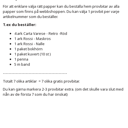
För att enklare välja rätt papper kan du beställa hem provbitar av alla
papper som finns på webbshoppen. Du kan välja 1 provbit per varje
artikelnummer som du beställer.
T.ex du beställer:
4 ark Carta Varese - Retro -Röd
1 ark Rossi - Maskros
1 ark Rossi - Nalle
1 paket bokhörn
1 paket kuvert (10 st )
1 penna
5 m band
---------------------------------------------
Totalt 7 olika artiklar = 7 olika gratis provbitar.
Du kan gärna markera 2-3 provbitar extra. (om det skulle vara slut med
nån av de första 7 som du har önskat)