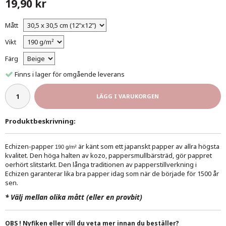
19,90 kr
Mått
Vikt
Färg
Finns i lager för omgående leverans
LÄGG I VARUKORGEN
Produktbeskrivning:
Echizen-papper
är känt som ett japanskt papper av allra högsta
190 g/m²
kvalitet. Den höga halten av kozo, pappersmullbärsträd, gör pappret
oerhört slitstarkt. Den långa traditionen av papperstillverkning i
Echizen garanterar lika bra papper idag som när de började för 1500 år
sen.
*
Välj mellan olika mått (eller en provbit)
OBS ! Nyfiken eller vill du veta mer innan du beställer?