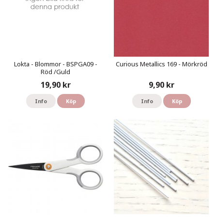
Lokta - Blommor - BSPGA09 -
Curious Metallics 169 - Mörkröd
Röd /Guld
19,90 kr
9,90 kr
Info
Köp
Info
Köp