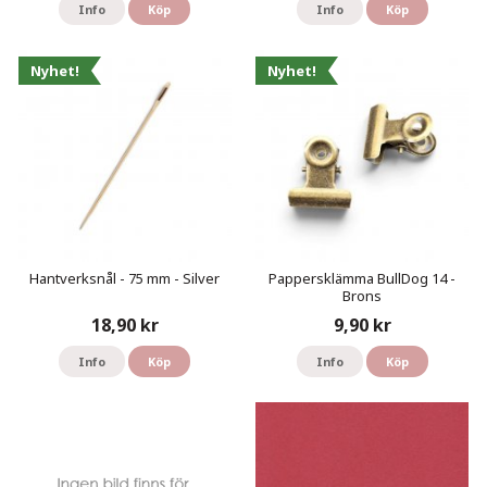
Info
Köp
Info
Köp
Nyhet!
Nyhet!
Hantverksnål - 75 mm - Silver
Pappersklämma BullDog 14 -
Brons
18,90 kr
9,90 kr
Info
Köp
Info
Köp