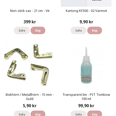
Non-stick sax - 21 cm - Vit
Kartong KF300 - 02 Varmvit
399 kr
9,90 kr
Info
Köp
Info
Köp
Bokhörn / Metallhörn - 15 mm -
Transparent lim - PIT Tombow
Guld
100 ml
5,90 kr
99,90 kr
Info
Köp
Info
Köp