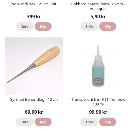
Non-stick sax - 21 cm - Vit
Bokhörn / Metallhörn- 16 mm -
Antikguld
399 kr
5,90 kr
Info
Köp
Info
Köp
Syl med trähandtag - 12 cm
Transparent lim - PIT Tombow
100 ml
69,90 kr
99,90 kr
Info
Köp
Info
Köp