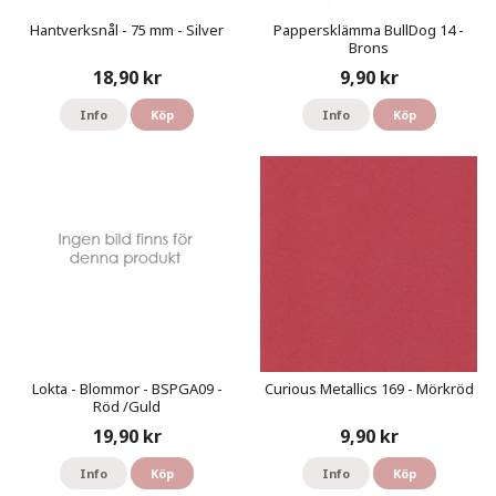
Hantverksnål - 75 mm - Silver
Pappersklämma BullDog 14 -
Brons
18,90 kr
9,90 kr
Info
Köp
Info
Köp
Lokta - Blommor - BSPGA09 -
Curious Metallics 169 - Mörkröd
Röd /Guld
19,90 kr
9,90 kr
Info
Köp
Info
Köp