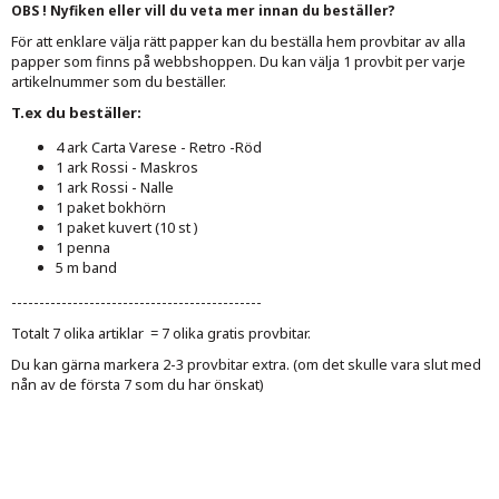
OBS ! Nyfiken eller vill du veta mer innan du beställer?
För att enklare välja rätt papper kan du beställa hem provbitar av alla
papper som finns på webbshoppen. Du kan välja 1 provbit per varje
artikelnummer som du beställer.
T.ex du beställer:
4 ark Carta Varese - Retro -Röd
1 ark Rossi - Maskros
1 ark Rossi - Nalle
1 paket bokhörn
1 paket kuvert (10 st )
1 penna
5 m band
---------------------------------------------
Totalt 7 olika artiklar = 7 olika gratis provbitar.
Du kan gärna markera 2-3 provbitar extra. (om det skulle vara slut med
nån av de första 7 som du har önskat)