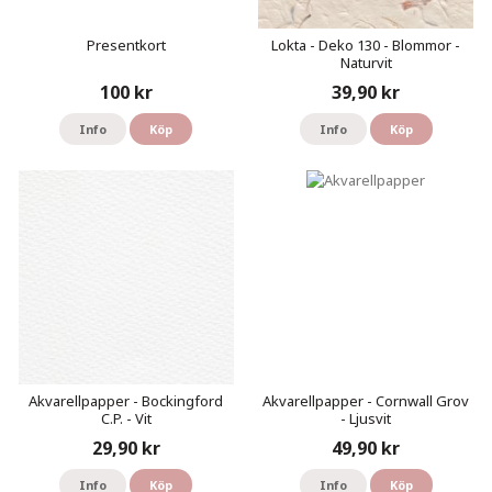
Presentkort
Lokta - Deko 130 - Blommor -
Naturvit
100 kr
39,90 kr
Info
Köp
Info
Köp
Akvarellpapper - Bockingford
Akvarellpapper - Cornwall Grov
C.P. - Vit
- Ljusvit
29,90 kr
49,90 kr
Info
Köp
Info
Köp