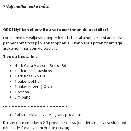
*
Välj mellan olika mått
OBS ! Nyfiken eller vill du veta mer innan du beställer?
För att enklare välja rätt papper kan du beställa hem provbitar av alla
papper som finns på webbshoppen. Du kan välja 1 provbit per varje
artikelnummer som du beställer.
T.ex du beställer:
4 ark Carta Varese - Retro -Röd
1 ark Rossi - Maskros
1 ark Rossi - Nalle
1 paket bokhörn
1 paket kuvert (10 st )
1 penna
5 m band
---------------------------------------------
Totalt 7 olika artiklar = 7 olika gratis provbitar.
Du kan gärna markera 2-3 provbitar extra. (om det skulle vara slut med
nån av de första 7 som du har önskat)