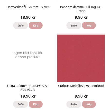
Hantverksnål - 75 mm - Silver
Pappersklämma BullDog 14 -
Brons
18,90 kr
9,90 kr
Info
Köp
Info
Köp
Lokta - Blommor - BSPGA09 -
Curious Metallics 169 - Mörkröd
Röd /Guld
19,90 kr
9,90 kr
Info
Köp
Info
Köp