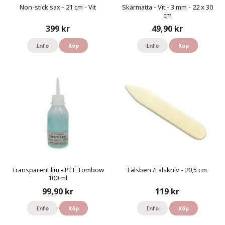
Non-stick sax - 21 cm - Vit
Skärmatta - Vit - 3 mm - 22 x 30
cm
399 kr
49,90 kr
Info
Köp
Info
Köp
Transparent lim - PIT Tombow
Falsben /Falskniv - 20,5 cm
100 ml
99,90 kr
119 kr
Info
Köp
Info
Köp