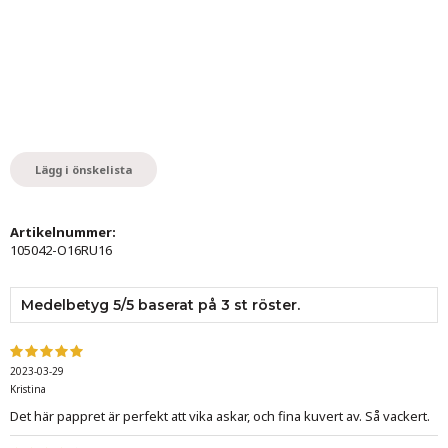
Lägg i önskelista
Artikelnummer:
105042-O16RU16
Medelbetyg
5
/5 baserat på
3
st röster.
2023-03-29
Kristina
Det här pappret är perfekt att vika askar, och fina kuvert av. Så vackert.