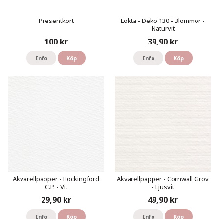
Presentkort
Lokta - Deko 130 - Blommor -
Naturvit
100 kr
39,90 kr
Info
Köp
Info
Köp
Akvarellpapper - Bockingford
Akvarellpapper - Cornwall Grov
C.P. - Vit
- Ljusvit
29,90 kr
49,90 kr
Info
Köp
Info
Köp