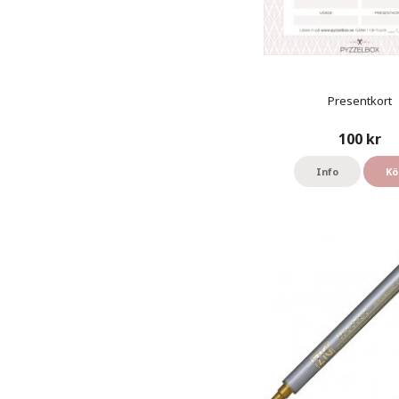
Presentkort
100 kr
Info
Kö