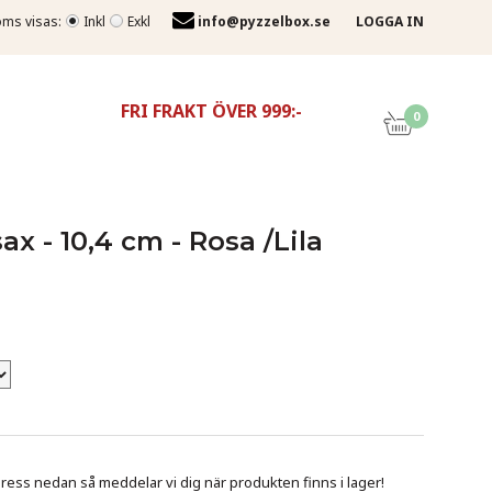
ms visas:
Inkl
Exkl
info@pyzzelbox.se
LOGGA IN
FRI FRAKT ÖVER 999:-
0
ax - 10,4 cm - Rosa /Lila
ess nedan så meddelar vi dig när produkten finns i lager!