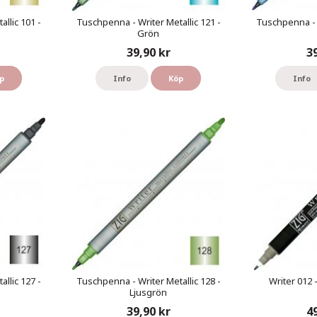
llic 101 -
Tuschpenna - Writer Metallic 121 -
Tuschpenna - W
Grön
39,90 kr
3
p
Info
Köp
Info
llic 127 -
Tuschpenna - Writer Metallic 128 -
Writer 012 
Ljusgrön
39,90 kr
4