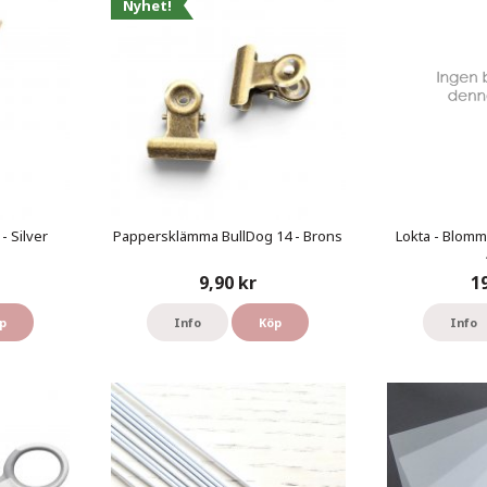
Nyhet!
- Silver
Pappersklämma BullDog 14 - Brons
Lokta - Blomm
9,90 kr
1
p
Info
Köp
Info