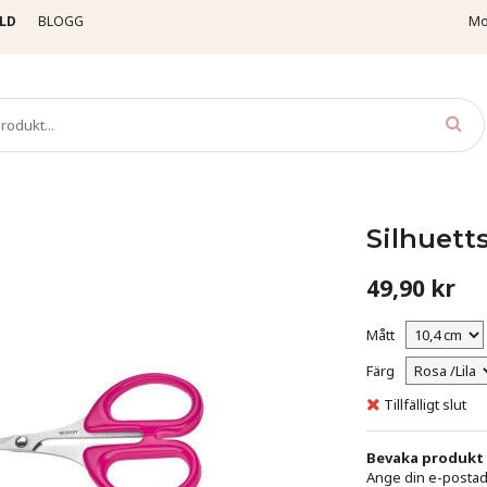
LD
BLOGG
Mo
rktyg & Saxar
Silhuettsax - 10,4 cm - Rosa /Lila
Silhuetts
49,90 kr
Mått
Färg
Tillfälligt slut
Bevaka produkt
Ange din e-postadr