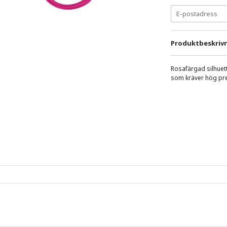
Produktbeskrivn
Rosafärgad silhuett
som kräver hög pre