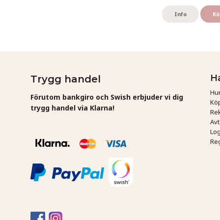
Info
Kö
H
Trygg handel
Hur
Förutom bankgiro och Swish erbjuder vi dig
Köp
trygg handel via Klarna!
Rek
Av
Log
Reg