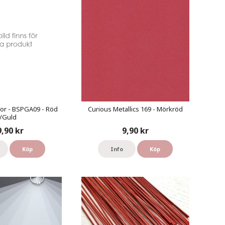
or - BSPGA09 - Röd
Curious Metallics 169 - Mörkröd
/Guld
9,90 kr
9,90 kr
Köp
Info
Köp