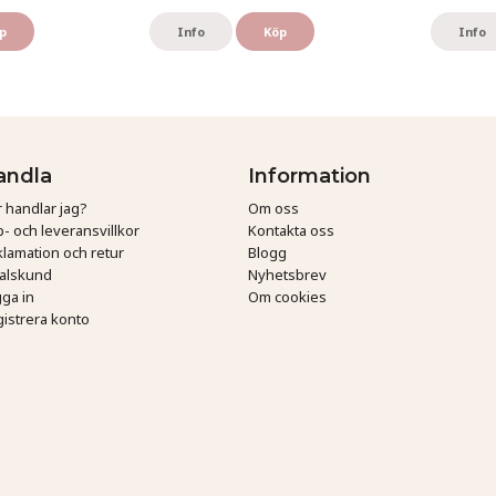
p
Info
Köp
Info
andla
Information
 handlar jag?
Om oss
- och leveransvillkor
Kontakta oss
lamation och retur
Blogg
talskund
Nyhetsbrev
ga in
Om cookies
istrera konto