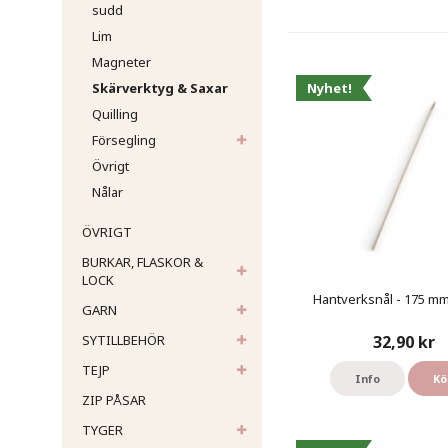
sudd
Lim
Magneter
Nyhet!
Skärverktyg & Saxar
Quilling
Försegling
Övrigt
Nålar
ÖVRIGT
BURKAR, FLASKOR &
LOCK
Hantverksnål - 175 mm 
GARN
32,90 kr
SYTILLBEHÖR
TEJP
Info
Kö
ZIP PÅSAR
TYGER