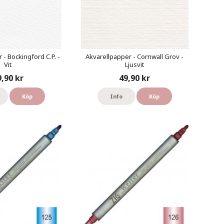
 - Bockingford C.P. -
Akvarellpapper - Cornwall Grov -
Vit
Ljusvit
9,90 kr
49,90 kr
Köp
Info
Köp