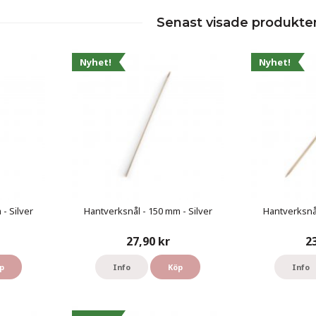
Senast visade produkte
Nyhet!
Nyhet!
- Silver
Hantverksnål - 150 mm - Silver
Hantverksnål
27,90 kr
2
p
Info
Köp
Info