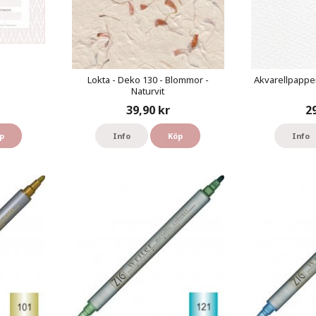
Lokta - Deko 130 - Blommor -
Akvarellpapper
Naturvit
39,90 kr
2
p
Info
Köp
Info