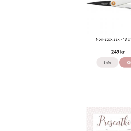
Non-stick sax - 13 cm
249 kr
Info
Kö