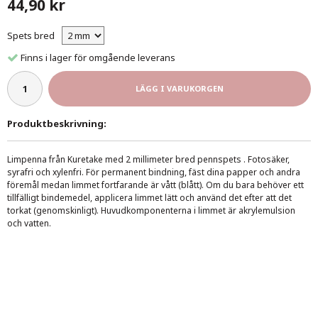
44,90 kr
Spets bred
Finns i lager för omgående leverans
LÄGG I VARUKORGEN
Produktbeskrivning:
Limpenna från Kuretake med 2 millimeter bred pennspets
. Fotosäker,
syrafri och xylenfri.
För permanent bindning, fäst dina papper och andra
föremål medan limmet fortfarande är vått (blått). Om du bara behöver ett
tillfälligt bindemedel, applicera limmet lätt och använd det efter att det
torkat (genomskinligt). Huvudkomponenterna i limmet är akrylemulsion
och vatten.