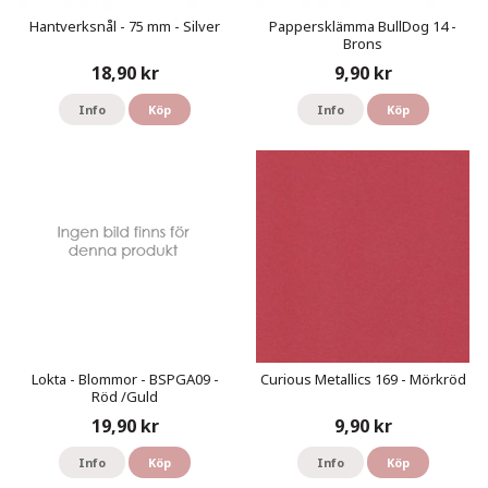
Hantverksnål - 75 mm - Silver
Pappersklämma BullDog 14 -
Brons
18,90 kr
9,90 kr
Info
Köp
Info
Köp
Lokta - Blommor - BSPGA09 -
Curious Metallics 169 - Mörkröd
Röd /Guld
19,90 kr
9,90 kr
Info
Köp
Info
Köp