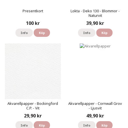
Presentkort
Lokta - Deko 130 - Blommor -
Naturvit
100 kr
39,90 kr
Info
Köp
Info
Köp
Akvarellpapper - Bockingford
Akvarellpapper - Cornwall Grov
C.P. - Vit
- Ljusvit
29,90 kr
49,90 kr
Info
Köp
Info
Köp