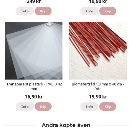
249 kr
19,90 kr
Info
Köp
Info
Köp
Transparent plastark - PVC 0,42
Blomstertråd 1,3 mm x 40 cm -
mm
Röd
16,90 kr
19,90 kr
Info
Köp
Info
Köp
Andra köpte även