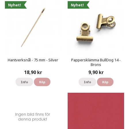
Nyhet!
Nyhet!
Hantverksnål - 75 mm - Silver
Pappersklämma BullDog 14 -
Brons
18,90 kr
9,90 kr
Info
Köp
Info
Köp