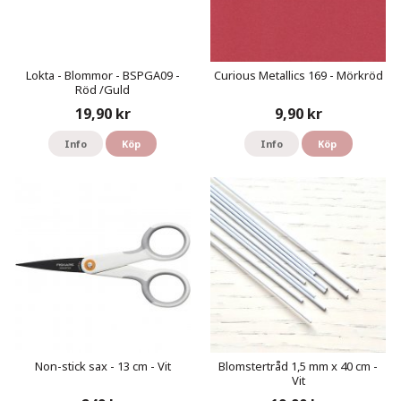
Lokta - Blommor - BSPGA09 -
Curious Metallics 169 - Mörkröd
Röd /Guld
19,90 kr
9,90 kr
Info
Köp
Info
Köp
Non-stick sax - 13 cm - Vit
Blomstertråd 1,5 mm x 40 cm -
Vit