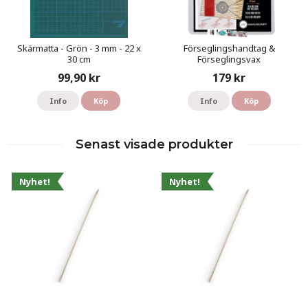
Skärmatta - Grön - 3 mm - 22 x
Förseglingshandtag &
30 cm
Förseglingsvax
99,90 kr
179 kr
Info
Köp
Info
Köp
Senast visade produkter
Nyhet!
Nyhet!