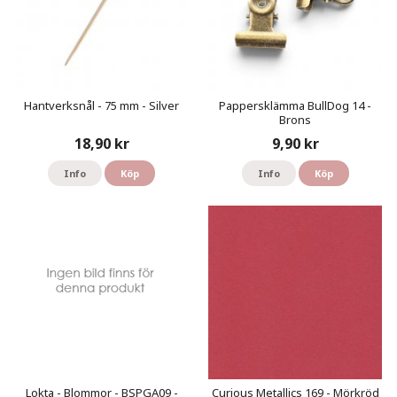
Hantverksnål - 75 mm - Silver
Pappersklämma BullDog 14 -
Brons
18,90 kr
9,90 kr
Info
Köp
Info
Köp
Lokta - Blommor - BSPGA09 -
Curious Metallics 169 - Mörkröd