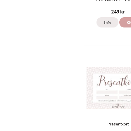
249 kr
Info
Kö
Presentkort