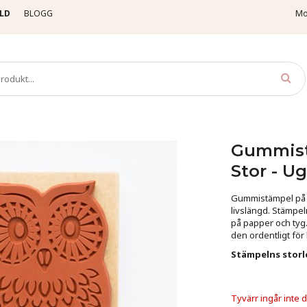
LD
BLOGG
Mo
stämpel på kloss - Lorestamps - Stor - Uggla
Gummistä
Stor - U
Gummistämpel på tr
livslängd. Stämpel
på papper och tyg
den ordentligt för 
Stämpelns storl
Tyvärr ingår inte de