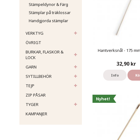
Stämpeldynor & Färg
Stämplar på träklossar
Handgjorda stämplar
VERKTYG
ÖVRIGT
Hantverksnål - 175 mm 
BURKAR, FLASKOR &
LOCK
32,90 kr
GARN
Info
Kö
SYTILLBEHÖR
TEJP
ZIP PÅSAR
Nyhet!
TYGER
KAMPANJER