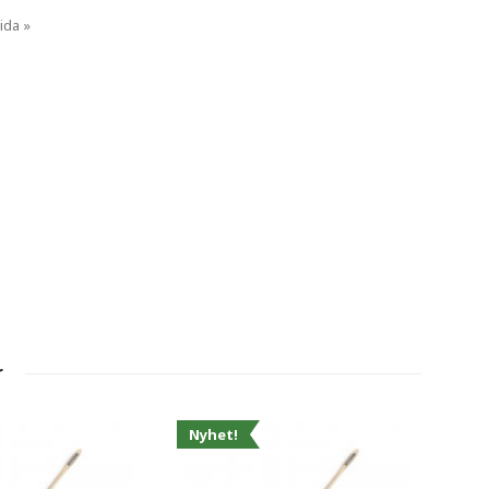
ida »
r
Nyhet!