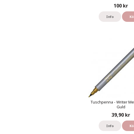
100 kr
Info
Kö
Tuschpenna - Writer Meta
Guld
39,90 kr
Info
Kö