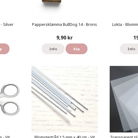
- Silver
Pappersklämma BullDog 14 - Brons
Lokta - Blomm
9,90 kr
1
p
Info
Köp
Info
 - Vit
Blomstertråd 1,5 mm x 40 cm - Vit
Transparent pl