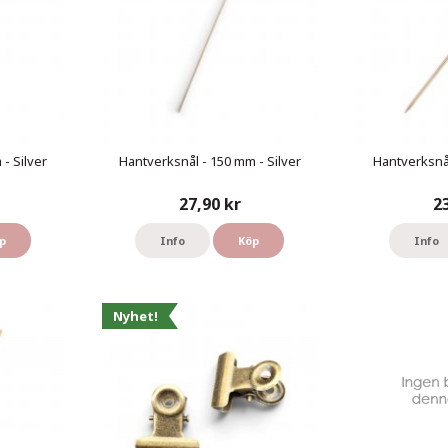
- Silver
Hantverksnål - 150 mm - Silver
Hantverksnål
27,90 kr
2
p
Info
Köp
Info
Nyhet!