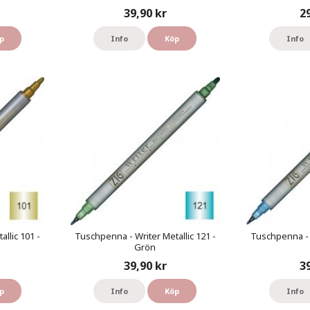
39,90 kr
2
p
Info
Köp
Info
llic 101 -
Tuschpenna - Writer Metallic 121 -
Tuschpenna - W
Grön
39,90 kr
3
p
Info
Köp
Info