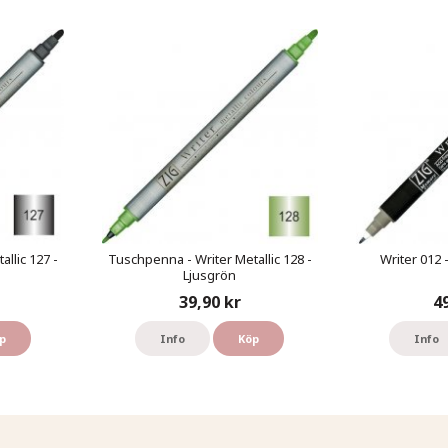
llic 127 -
Tuschpenna - Writer Metallic 128 -
Writer 012 
Ljusgrön
39,90 kr
4
p
Info
Köp
Info