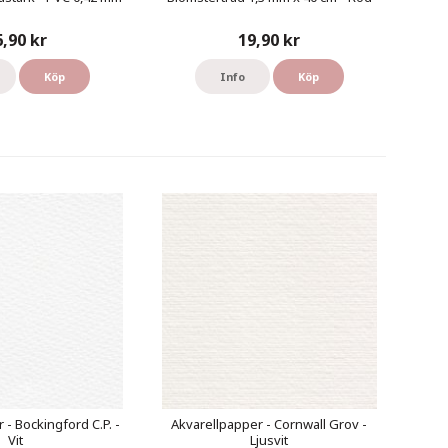
6,90 kr
19,90 kr
Köp
Info
Köp
 - Bockingford C.P. -
Akvarellpapper - Cornwall Grov -
Vit
Ljusvit