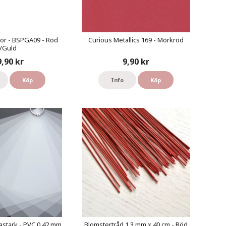
or - BSPGA09 - Röd
Curious Metallics 169 - Mörkröd
/Guld
9,90 kr
9,90 kr
Köp
Info
Köp
astark - PVC 0,42 mm
Blomstertråd 1,3 mm x 40 cm - Röd