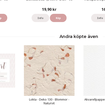
19,90 kr
1
p
Info
Köp
Info
Andra köpte även
Lokta - Deko 130 - Blommor -
Akvarellpapper
Naturvit