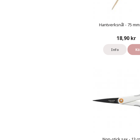
Hantverksnål - 75 mm 
18,90 kr
Info
Kö
Non-stick sax - 13 cm