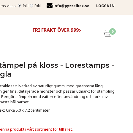
ms visas:
Inkl
Exkl
info@pyzzelbox.se
LOGGA IN
FRI FRAKT ÖVER 999:-
0
mpel på kloss - Lorestamps -
ggla
äkloss tillverkad av naturligt gummi med garanterat lång
n ger fina, detaljerade mönster och passar utmärkt för stämpling
. Rengör stämpeln med vatten efter användning och torka av
bästa hållbarhet.
ek:
Cirka 5,0 x 7,2 centimeter
nna produkt i vårt sortiment för tillfället.