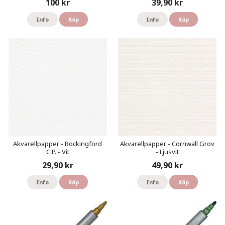
100 kr
39,90 kr
Info
Köp
Info
Köp
Akvarellpapper - Bockingford
Akvarellpapper - Cornwall Grov
C.P. - Vit
- Ljusvit
29,90 kr
49,90 kr
Info
Köp
Info
Köp