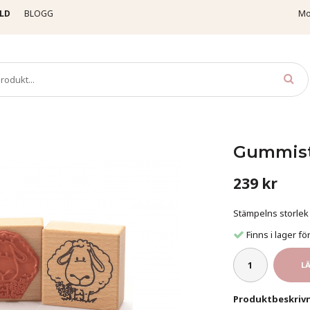
LD
BLOGG
Mo
stämpel på kloss - Får
Gummistä
239 kr
Stämpelns storlek
Finns i lager 
L
Produktbeskrivn