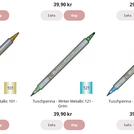
39,90 kr
2
p
Info
Köp
Info
llic 101 -
Tuschpenna - Writer Metallic 121 -
Tuschpenna - W
Grön
39,90 kr
3
p
Info
Köp
Info