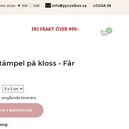
ms visas:
Inkl
Exkl
info@pyzzelbox.se
LOGGA IN
FRI FRAKT ÖVER 999:-
0
mpel på kloss - Får
för omgående leverans
ÄGG I VARUKORGEN
ing: