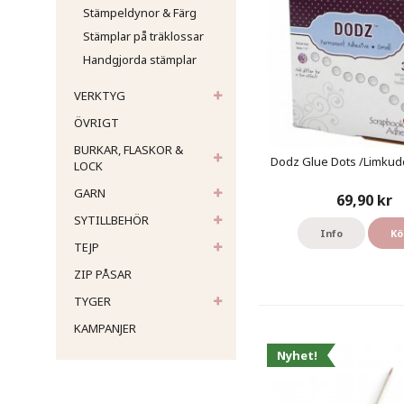
Stämpeldynor & Färg
Stämplar på träklossar
Handgjorda stämplar
VERKTYG
ÖVRIGT
BURKAR, FLASKOR &
Dodz Glue Dots /Limkud
LOCK
GARN
69,90 kr
SYTILLBEHÖR
Info
Kö
TEJP
ZIP PÅSAR
TYGER
KAMPANJER
Nyhet!