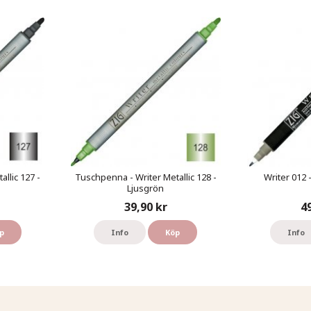
llic 127 -
Tuschpenna - Writer Metallic 128 -
Writer 012 
Ljusgrön
39,90 kr
4
p
Info
Köp
Info