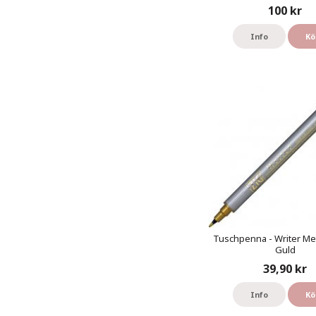
100 kr
Info
Kö
Tuschpenna - Writer Meta
Guld
39,90 kr
Info
Kö