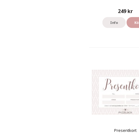
249 kr
Info
Kö
Presentkort