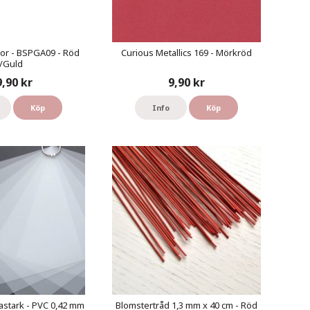
or - BSPGA09 - Röd
Curious Metallics 169 - Mörkröd
/Guld
9,90 kr
9,90 kr
Köp
Info
Köp
astark - PVC 0,42 mm
Blomstertråd 1,3 mm x 40 cm - Röd