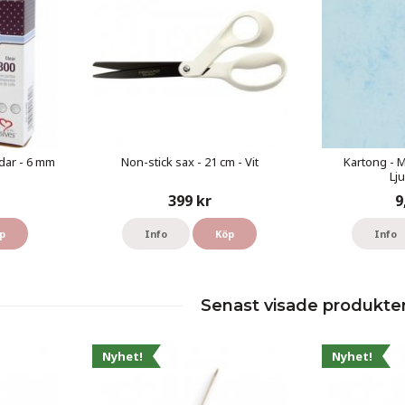
dar - 6 mm
Non-stick sax - 21 cm - Vit
Kartong - 
Lj
399 kr
9
p
Info
Köp
Info
Senast visade produkte
Nyhet!
Nyhet!