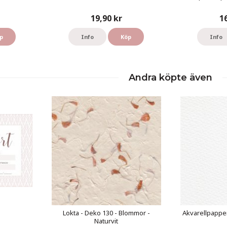
19,90 kr
1
p
Info
Köp
Info
Andra köpte även
Lokta - Deko 130 - Blommor -
Akvarellpapper
Naturvit