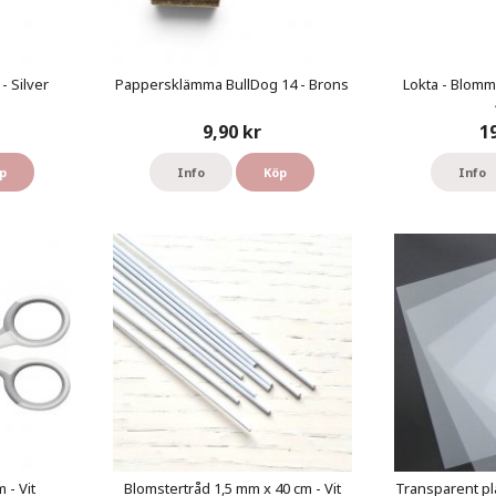
- Silver
Pappersklämma BullDog 14 - Brons
Lokta - Blomm
9,90 kr
1
p
Info
Köp
Info
 - Vit
Blomstertråd 1,5 mm x 40 cm - Vit
Transparent pl