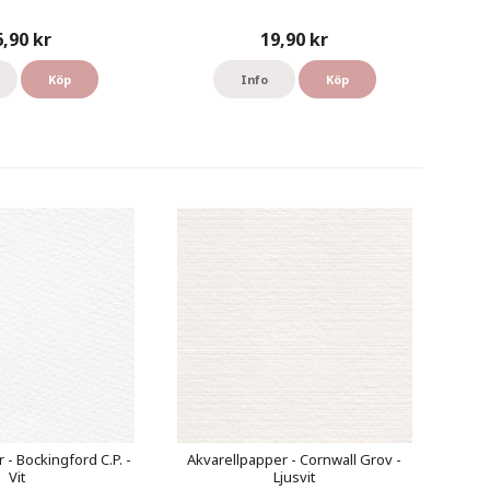
6,90 kr
19,90 kr
Köp
Info
Köp
 - Bockingford C.P. -
Akvarellpapper - Cornwall Grov -
Vit
Ljusvit