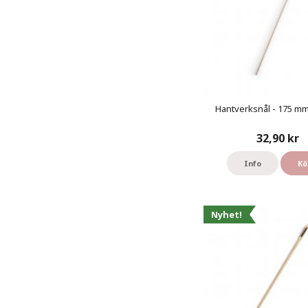
Hantverksnål - 175 mm 
32,90 kr
Info
Kö
Nyhet!