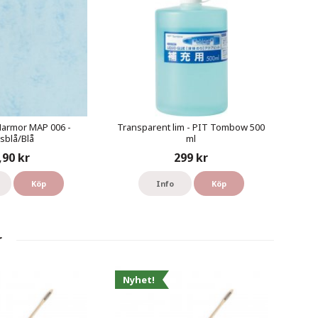
Marmor MAP 006 -
Transparent lim - PIT Tombow 500
usblå/Blå
ml
,90 kr
299 kr
Köp
Info
Köp
r
Nyhet!