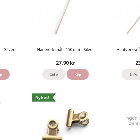
- Silver
Hantverksnål - 150 mm - Silver
Hantverksnål
27,90 kr
2
p
Info
Köp
Info
Nyhet!