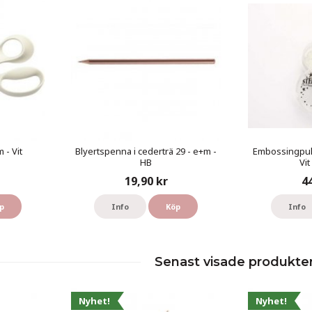
 - Vit
Blyertspenna i cederträ 29 - e+m -
Embossingpulv
HB
Vi
19,90 kr
4
p
Info
Köp
Info
Senast visade produkte
Nyhet!
Nyhet!