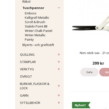
Ritkol
Tuschpennor
Emboss
Kalligrafi Metallic
Scroll & Brush
Stabilo Point 88
Writer Chalk Pastel
Writer Metallic
Painty
Blyerts- och grafitstift
Non-stick sax - 21 cm
QUILLING
STÄMPLAR
399 kr
VERKTYG
Info
Kö
ÖVRIGT
BURKAR, FLASKOR &
LOCK
GARN
SYTILLBEHÖR
Nyhet!