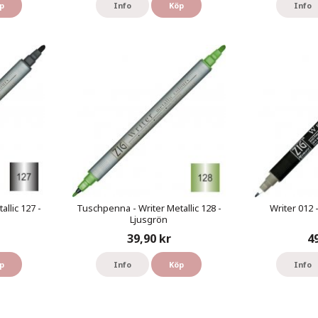
p
Info
Köp
Info
llic 127 -
Tuschpenna - Writer Metallic 128 -
Writer 012 
Ljusgrön
39,90 kr
4
p
Info
Köp
Info