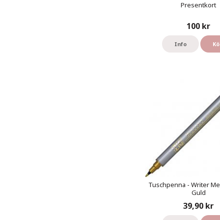
Presentkort
100 kr
Info
Kö
Tuschpenna - Writer Meta
Guld
39,90 kr