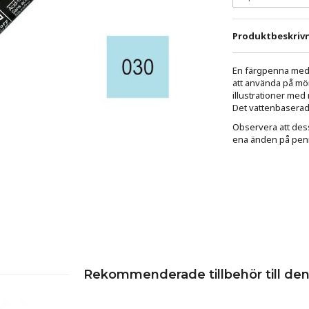
Produktbeskrivn
En färgpenna med d
att använda på mö
illustrationer med
Det vattenbaserade
Observera att dess
ena änden på penn
Rekommenderade tillbehör till de