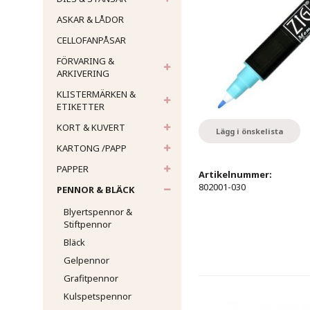
ASKAR & LÅDOR
CELLOFANPÅSAR
FÖRVARING &
ARKIVERING
KLISTERMÄRKEN &
ETIKETTER
KORT & KUVERT
Lägg i önskelista
KARTONG /PAPP
PAPPER
Artikelnummer:
802001-030
PENNOR & BLÄCK
Blyertspennor &
Stiftpennor
Bläck
Gelpennor
Grafitpennor
Kulspetspennor