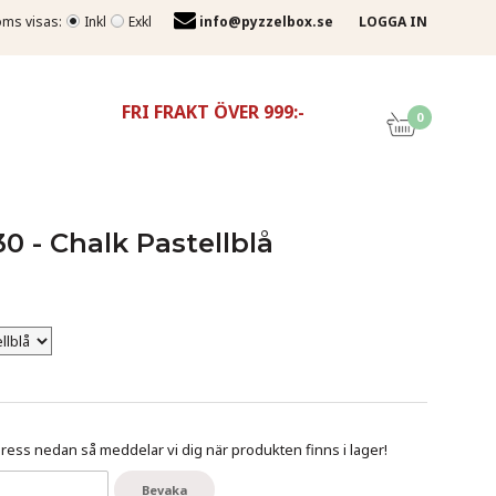
ms visas:
Inkl
Exkl
info@pyzzelbox.se
LOGGA IN
FRI FRAKT ÖVER 999:-
0
0 - Chalk Pastellblå
ess nedan så meddelar vi dig när produkten finns i lager!
Bevaka