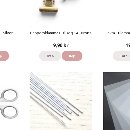
- Silver
Pappersklämma BullDog 14 - Brons
Lokta - Blomm
9,90 kr
1
p
Info
Köp
Info