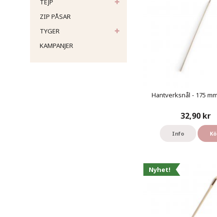
TEJP
ZIP PÅSAR
TYGER
KAMPANJER
Hantverksnål - 175 mm 
32,90 kr
Info
Kö
Nyhet!