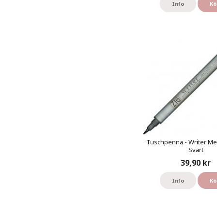
Info
Kö
Tuschpenna - Writer Meta
Svart
39,90 kr
Info
Kö