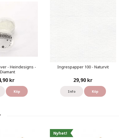
er - Heindesigns -
Ingrespapper 100 - Naturvit
t Diamant
4,90 kr
29,90 kr
Köp
Info
Köp
r
Nyhet!