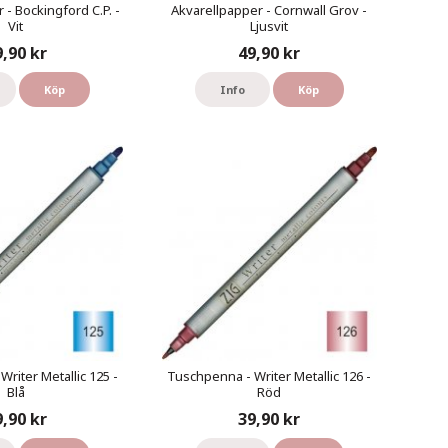
 - Bockingford C.P. -
Akvarellpapper - Cornwall Grov -
Vit
Ljusvit
9,90 kr
49,90 kr
Köp
Info
Köp
riter Metallic 125 -
Tuschpenna - Writer Metallic 126 -
Blå
Röd
9,90 kr
39,90 kr