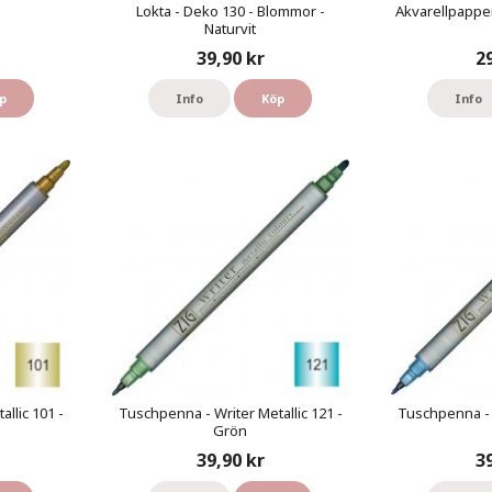
Lokta - Deko 130 - Blommor -
Akvarellpapper
Naturvit
39,90 kr
2
p
Info
Köp
Info
llic 101 -
Tuschpenna - Writer Metallic 121 -
Tuschpenna - W
Grön
39,90 kr
3