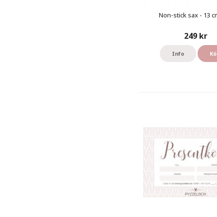
Non-stick sax - 13 cm
249 kr
Info
Kö