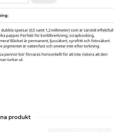
ing:
ubbla spetsar (0,5 samt 1,2 millimeter) som är särskilt effektfull
rka papper. Perfekt för
korttillverkning, scrapbooking,
 mera!
Bläcket är permanent, ljussäkert, syrafritt och fotosäkert.
 pigmentet är vattenfast och smetar inte efter torkning.
a pennor bör förvaras horisontellt för att inte riskera att den
an torkar ut.
nna produkt