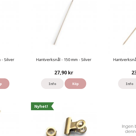
- Silver
Hantverksnål - 150 mm - Silver
Hantverksnål
27,90 kr
2
p
Info
Köp
Info
Nyhet!