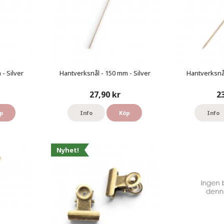
- Silver
Hantverksnål - 150 mm - Silver
Hantverksnål
27,90 kr
2
p
Info
Köp
Info
Nyhet!