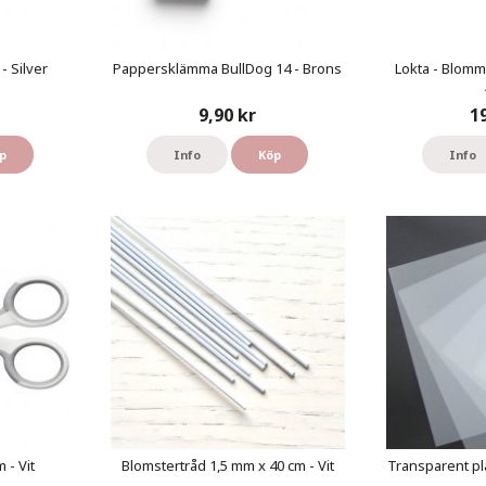
- Silver
Pappersklämma BullDog 14 - Brons
Lokta - Blomm
9,90 kr
1
p
Info
Köp
Info
 - Vit
Blomstertråd 1,5 mm x 40 cm - Vit
Transparent pl