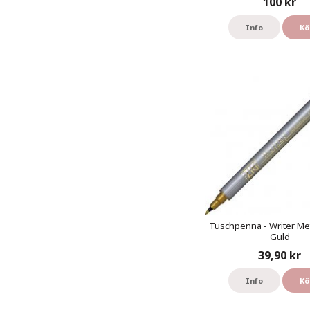
100 kr
Info
Kö
Tuschpenna - Writer Meta
Guld
39,90 kr
Info
Kö