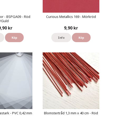
or - BSPGA09 - Röd
Curious Metallics 169 - Mörkröd
/Guld
9,90 kr
9,90 kr
Köp
Info
Köp
astark - PVC 0,42 mm
Blomstertråd 1,3 mm x 40 cm - Röd