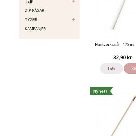
TEJP
ZIP PÅSAR
TYGER
KAMPANJER
Hantverksnål - 175 mm 
32,90 kr
Info
Kö
Nyhet!