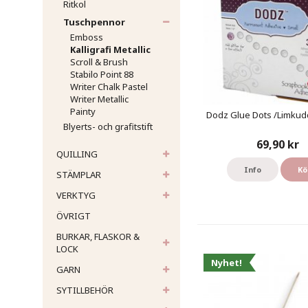
Ritkol
Tuschpennor
Emboss
Kalligrafi Metallic
Scroll & Brush
Stabilo Point 88
Writer Chalk Pastel
Writer Metallic
Painty
Dodz Glue Dots /Limkud
Blyerts- och grafitstift
69,90 kr
QUILLING
Info
Kö
STÄMPLAR
VERKTYG
ÖVRIGT
BURKAR, FLASKOR &
LOCK
Nyhet!
GARN
SYTILLBEHÖR