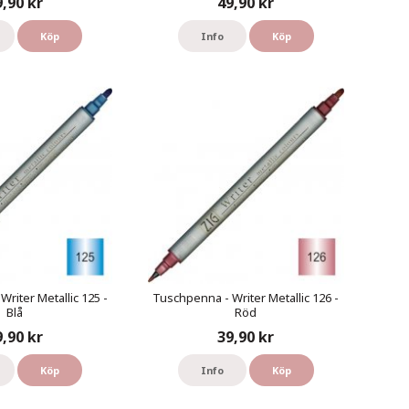
9,90 kr
49,90 kr
Köp
Info
Köp
riter Metallic 125 -
Tuschpenna - Writer Metallic 126 -
Blå
Röd
9,90 kr
39,90 kr
Köp
Info
Köp