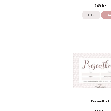
249 kr
Info
Kö
Presentkort