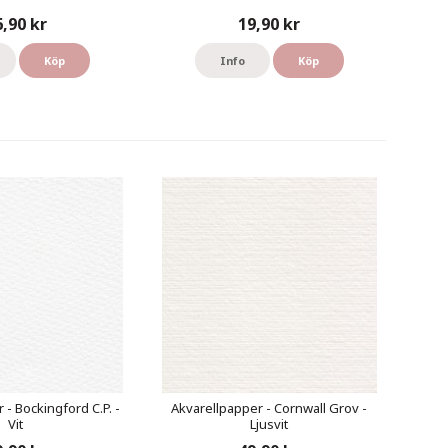
6,90 kr
19,90 kr
Köp
Info
Köp
 - Bockingford C.P. -
Akvarellpapper - Cornwall Grov -
Vit
Ljusvit