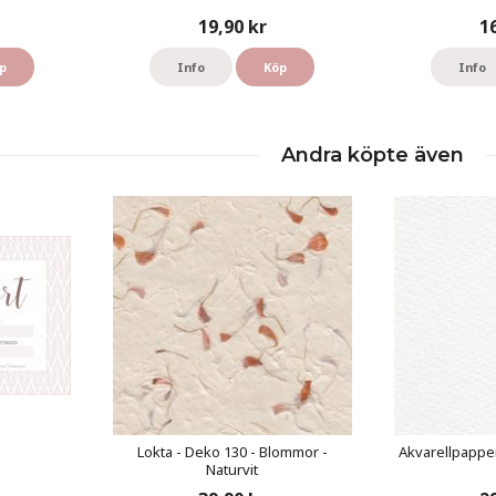
19,90 kr
1
p
Info
Köp
Info
Andra köpte även
Lokta - Deko 130 - Blommor -
Akvarellpapper
Naturvit