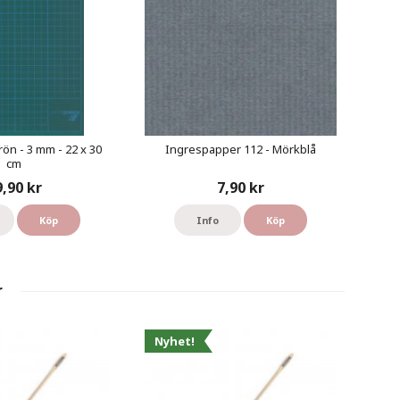
rön - 3 mm - 22 x 30
Ingrespapper 112 - Mörkblå
cm
9,90 kr
7,90 kr
Köp
Info
Köp
r
Nyhet!