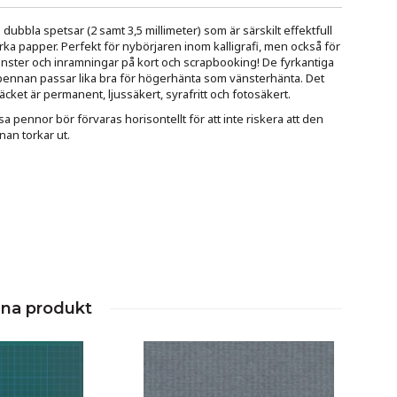
ubbla spetsar (2 samt 3,5 millimeter) som är särskilt effektfull
ka papper. Perfekt för nybörjaren inom kalligrafi, men också för
nster och inramningar på kort och scrapbooking! De fyrkantiga
 pennan passar lika bra för högerhänta som vänsterhänta. Det
cket är permanent, ljussäkert, syrafritt och fotosäkert.
a pennor bör förvaras horisontellt för att inte riskera att den
an torkar ut.
nna produkt