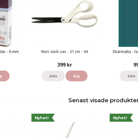
dar - 6 mm
Non-stick sax - 21 cm - Vit
Skärmatta - G
399 kr
9
p
Info
Köp
Info
Senast visade produkte
Nyhet!
Nyhet!