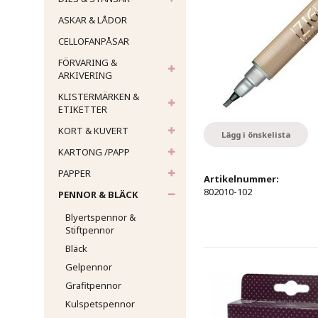
ASKAR & LÅDOR
CELLOFANPÅSAR
FÖRVARING &
ARKIVERING
KLISTERMÄRKEN &
ETIKETTER
KORT & KUVERT
Lägg i önskelista
KARTONG /PAPP
PAPPER
Artikelnummer:
802010-102
PENNOR & BLÄCK
Blyertspennor &
Stiftpennor
Bläck
Gelpennor
Grafitpennor
Kulspetspennor