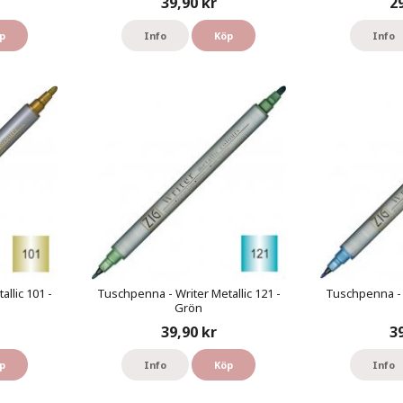
39,90 kr
2
p
Info
Köp
Info
llic 101 -
Tuschpenna - Writer Metallic 121 -
Tuschpenna - W
Grön
39,90 kr
3
p
Info
Köp
Info