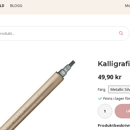
LD
BLOGG
Mo
Tuschpennor
Kalligrafi Metallic
Kalligrafi 102 - Metallic Silver
Kalligrafi
49,90 kr
Färg
Finns i lager 
L
Produktbeskrivn