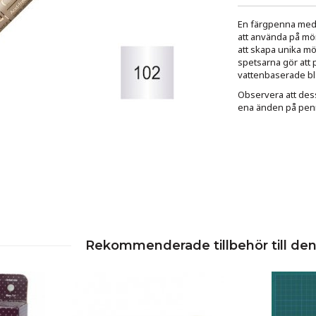
En färgpenna med d
att använda på mör
att skapa unika mö
spetsarna gör att
vattenbaserade blä
Observera att dess
ena änden på penn
Rekommenderade tillbehör till de