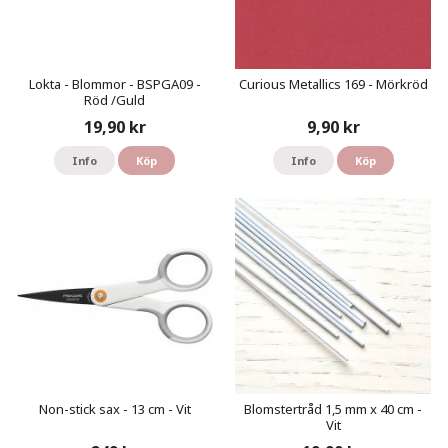
Lokta - Blommor - BSPGA09 -
Curious Metallics 169 - Mörkröd
Röd /Guld
19,90 kr
9,90 kr
Info
Köp
Info
Köp
Non-stick sax - 13 cm - Vit
Blomstertråd 1,5 mm x 40 cm -
Vit