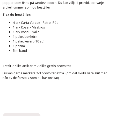
papper som finns på webbshoppen. Du kan välja 1 provbit per varje
artikelnummer som du beställer.
T.ex du beställer:
4 ark Carta Varese - Retro -Röd
1 ark Rossi - Maskros
1 ark Rossi - Nalle
1 paket bokhörn
1 paket kuvert (10 st )
1 penna
5 m band
---------------------------------------
Totalt 7 olika artiklar = 7 olika gratis provbitar.
Du kan gärna markera 2-3 provbitar extra. (om det skulle vara slut med
nån av de första 7 som du har önskat)