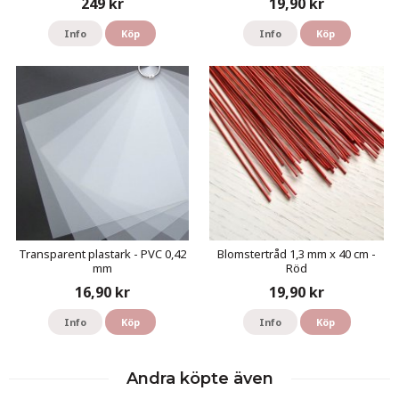
249 kr
19,90 kr
Info
Köp
Info
Köp
Transparent plastark - PVC 0,42
Blomstertråd 1,3 mm x 40 cm -
mm
Röd
16,90 kr
19,90 kr
Info
Köp
Info
Köp
Andra köpte även