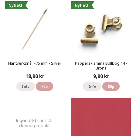
Nyhet!
Nyhet!
Hantverksnål - 75 mm - Silver
Pappersklämma BullDog 14 -
Brons
18,90 kr
9,90 kr
Info
Köp
Info
Köp