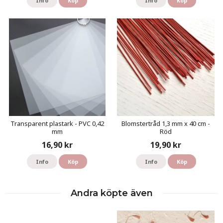
Info
Köp
Info
Köp
Transparent plastark - PVC 0,42
Blomstertråd 1,3 mm x 40 cm -
mm
Röd
16,90 kr
19,90 kr
Info
Köp
Info
Köp
Andra köpte även