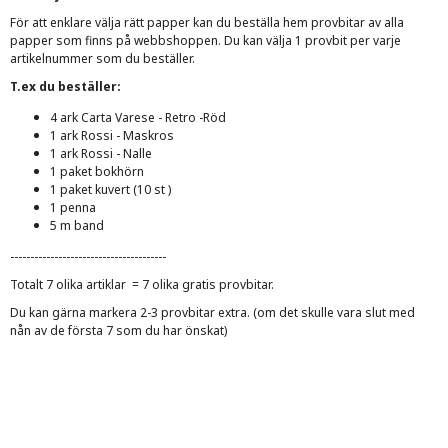
För att enklare välja rätt papper kan du beställa hem provbitar av alla
papper som finns på webbshoppen. Du kan välja 1 provbit per varje
artikelnummer som du beställer.
T.ex du beställer:
4 ark Carta Varese - Retro -Röd
1 ark Rossi - Maskros
1 ark Rossi - Nalle
1 paket bokhörn
1 paket kuvert (10 st )
1 penna
5 m band
---------------------------------------
Totalt 7 olika artiklar = 7 olika gratis provbitar.
Du kan gärna markera 2-3 provbitar extra. (om det skulle vara slut med
nån av de första 7 som du har önskat)