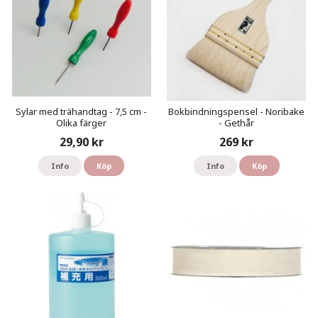
Sylar med trähandtag - 7,5 cm -
Bokbindningspensel - Noribake
Olika färger
- Gethår
29,90 kr
269 kr
Info
Köp
Info
Köp