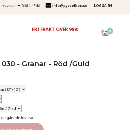
ms visas:
Inkl
Exkl
info@pyzzelbox.se
LOGGA IN
FRI FRAKT ÖVER 999:-
0
 030 - Granar - Röd /Guld
för omgående leverans