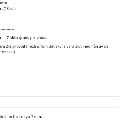
hörn
t (10 st )
------------
ar = 7 olika gratis provbitar.
a 2-3 provbitar extra. (om det skulle vara slut med nån av de
r önskat)
örre och inte typ 7 mm.