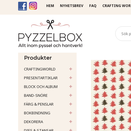
HEM
NYHETSBREV
FAQ
CRAFTING WOR
Startsida
Papper
Rossi
Produkter
CRAFTINGWORLD
PRESENTARTIKLAR
BLOCK OCH ALBUM
BAND-SNÖRE
FÄRG & PENSLAR
BOKBINDNING
DEKORERA
DIES & STANSAR