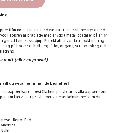
ÄGG I VARUKORGEN
ing:
apper från Rossi i Italien med vackra julillustrationer tryckt med
ttryck. Pappren är präglade med snygga metallicdetaljer på en fin
 ger ett fantastiskt djup. Perfekt att använda till bokbindning
slag på böcker och album), lådor, origami, scrapbooking och
nslagning.
ka mått (eller en provbit)
r vill du veta mer innan du beställer?
ja rätt papper kan du beställa hem provbitar av alla papper som
en. Du kan välja 1 provbit per varje artikelnummer som du
Varese - Retro -Röd
- Maskros
 Nalle