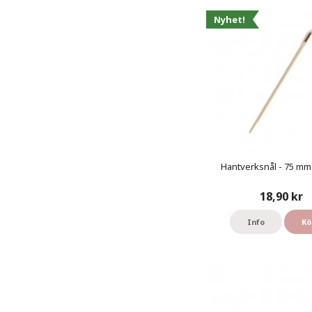
Nyhet!
Hantverksnål - 75 mm 
18,90 kr
Info
Kö