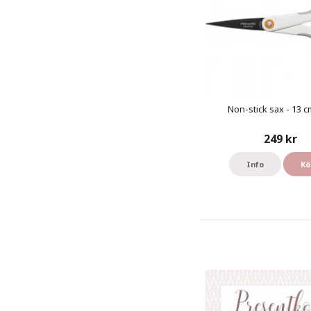
Non-stick sax - 13 cm
249 kr
Info
Kö