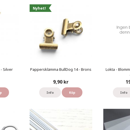
Nyhet!
- Silver
Pappersklämma BullDog 14 - Brons
Lokta - Blomm
9,90 kr
1
p
Info
Köp
Info