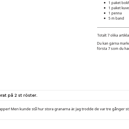
1 paket bok
1 paket kuver
1 penna
5 m band
---------------------------
Totalt 7 olika artikl
Du kan gärna marker
första 7 som du ha
erat på
2
st röster.
apper! Men kunde stå hur stora granarna är. Jag trodde de var tre gånger st