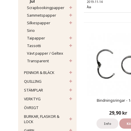
Jul
2019-11-14
Åsa
Scrapbookingpapper
Sammetspapper
Silkespapper
Sirio
Taipapper
Tassotti
Vävt papper / Geltex
Transparent
PENNOR & BLÄCK
QUILLING
STÄMPLAR
VERKTYG
Bindningsringar - 
ÖVRIGT
29,90 kr
BURKAR, FLASKOR &
LOCK
Info
Kö
GARN