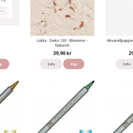
Lokta - Deko 130 - Blommor -
Akvarellpapper
Naturvit
39,90 kr
2
p
Info
Köp
Info