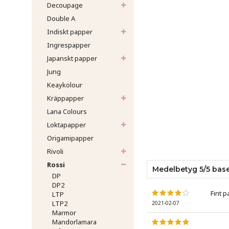
Decoupage
Double A
Indiskt papper
Ingrespapper
Japanskt papper
Jung
Keaykolour
Kräppapper
Lana Colours
Loktapapper
Origamipapper
Rivoli
Rossi
Medelbetyg
5
/5 bas
DP
DP2
Fint p
LTP
LTP2
2021-02-07
Marmor
Mandorlamara