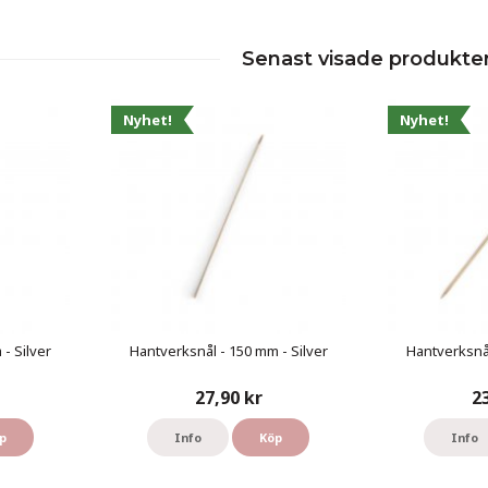
Senast visade produkte
Nyhet!
Nyhet!
- Silver
Hantverksnål - 150 mm - Silver
Hantverksnål
27,90 kr
2
p
Info
Köp
Info