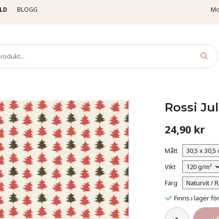
LD
BLOGG
Mo
Jul
Rossi Jul 030 - Granar - Röd /Guld
Rossi Jul
24,90 kr
Mått
Vikt
Färg
Finns i lager 