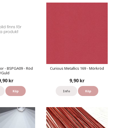
or - BSPGA09 - Röd
Curious Metallics 169 - Mörkröd
/Guld
9,90 kr
9,90 kr
Köp
Info
Köp