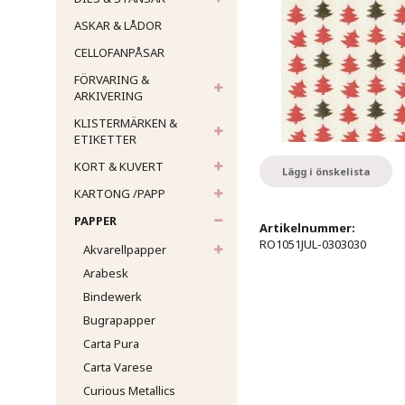
ASKAR & LÅDOR
CELLOFANPÅSAR
FÖRVARING &
ARKIVERING
KLISTERMÄRKEN &
ETIKETTER
KORT & KUVERT
Lägg i önskelista
KARTONG /PAPP
PAPPER
Artikelnummer:
RO1051JUL-0303030
Akvarellpapper
Arabesk
Bindewerk
Bugrapapper
Carta Pura
Carta Varese
Curious Metallics