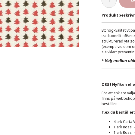
L
Produktbeskrivn
Ett högkvalitativt p
traditionellt offse
strukturerad yta som
(exempelvis som om
självklart presenti
*
Välj mellan oli
OBS ! Nyfiken elle
För att enklare väl
finns på webbshopp
beställer.
T.ex du beställer:
4 ark Carta 
1 ark Rossi 
1 ark Rossi -