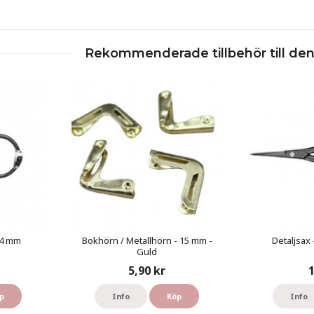
Rekommenderade tillbehör till de
14 mm
Bokhörn / Metallhörn - 15 mm -
Detaljsax 
Guld
5,90 kr
1
p
Info
Köp
Info