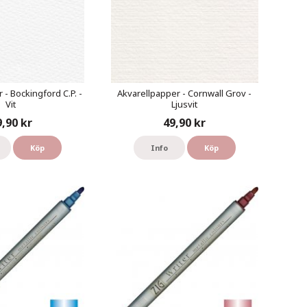
 - Bockingford C.P. -
Akvarellpapper - Cornwall Grov -
Vit
Ljusvit
9,90 kr
49,90 kr
Köp
Info
Köp