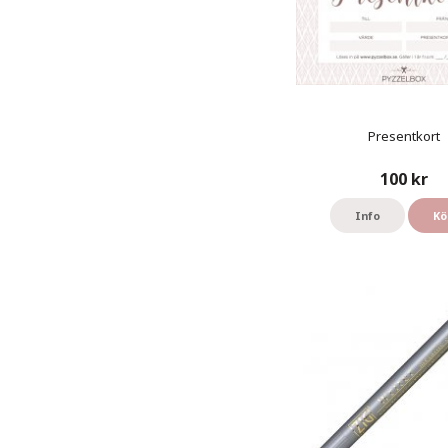
Presentkort
100 kr
Info
Kö