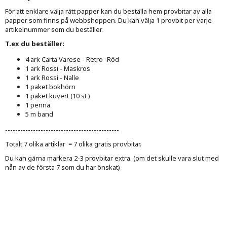
För att enklare välja rätt papper kan du beställa hem provbitar av alla
papper som finns på webbshoppen. Du kan välja 1 provbit per varje
artikelnummer som du beställer.
T.ex du beställer:
4 ark Carta Varese - Retro -Röd
1 ark Rossi - Maskros
1 ark Rossi - Nalle
1 paket bokhörn
1 paket kuvert (10 st )
1 penna
5 m band
---------------------------------------------
Totalt 7 olika artiklar = 7 olika gratis provbitar.
Du kan gärna markera 2-3 provbitar extra. (om det skulle vara slut med
nån av de första 7 som du har önskat)