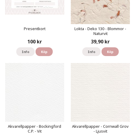
Presentkort
Lokta - Deko 130 - Blommor -
Naturvit
100 kr
39,90 kr
Info
Köp
Info
Köp
Akvarellpapper - Bockingford
Akvarellpapper - Cornwall Grov
C.P. - Vit
- Ljusvit