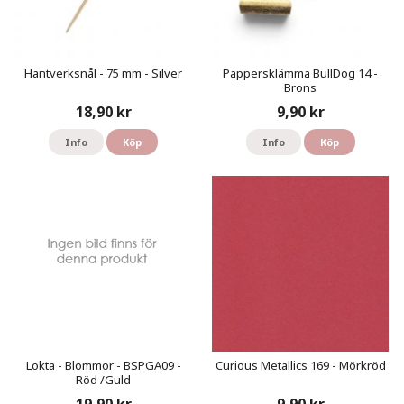
Hantverksnål - 75 mm - Silver
Pappersklämma BullDog 14 -
Brons
18,90 kr
9,90 kr
Info
Köp
Info
Köp
Lokta - Blommor - BSPGA09 -
Curious Metallics 169 - Mörkröd
Röd /Guld