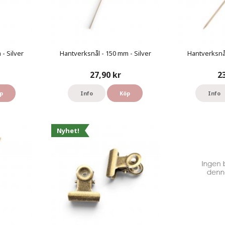
- Silver
Hantverksnål - 150 mm - Silver
Hantverksnål
27,90 kr
2
p
Info
Köp
Info
Nyhet!