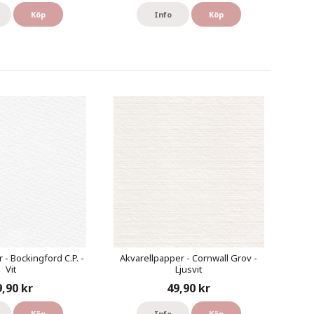
Köp
Info
Köp
 - Bockingford C.P. -
Akvarellpapper - Cornwall Grov -
Vit
Ljusvit
9,90 kr
49,90 kr
Köp
Info
Köp