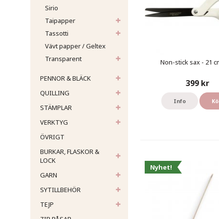
Sirio
Taipapper
Tassotti
Vävt papper / Geltex
Transparent
Non-stick sax - 21 cm
PENNOR & BLÄCK
399 kr
QUILLING
Info
Kö
STÄMPLAR
VERKTYG
ÖVRIGT
BURKAR, FLASKOR &
LOCK
Nyhet!
GARN
SYTILLBEHÖR
TEJP