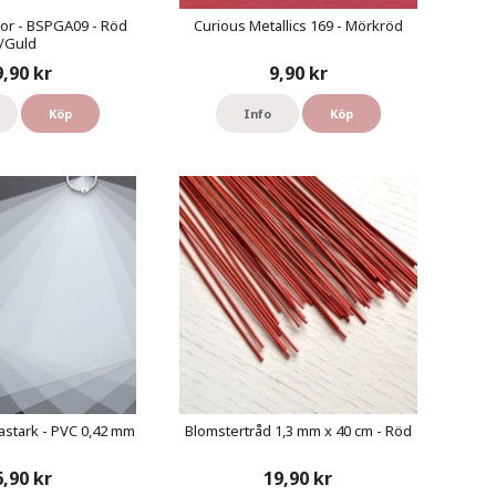
or - BSPGA09 - Röd
Curious Metallics 169 - Mörkröd
/Guld
9,90 kr
9,90 kr
Köp
Info
Köp
astark - PVC 0,42 mm
Blomstertråd 1,3 mm x 40 cm - Röd
6,90 kr
19,90 kr