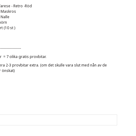
Varese - Retro -Röd
- Maskros
 Nalle
hörn
t (10 st )
------------------
ar = 7 olika gratis provbitar.
a 2-3 provbitar extra. (om det skulle vara slut med nån av de
r önskat)