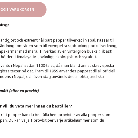
ÄGG I VARUKORGEN
ing:
ndgjort och extremt hållbart papper tillverkat i Nepal. Passar till
ändningsområden som till exempel scrapbooking, boktillverkning,
mpskärmar med mera. Tillverkad av en vintergrön buske (Tibast)
öjder i Himalaya. Miljövänligt, ekologiskt och syrafritt.
vänts i Nepal sedan 1100-talet, då man bland annat skrev episka
giösa texter på det. Fram till 1959 användes pappret till all officiell
ens i Nepal, och även idag används det till olika juridiska
mått (eller en provbit)
r vill du veta mer innan du beställer?
ja rätt papper kan du beställa hem provbitar av alla papper som
en. Du kan välja 1 provbit per varje artikelnummer som du