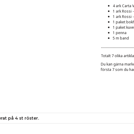
4 ark Carta 
1 ark Rossi 
1 ark Rossi -
1 paket bok
1 paket kuver
1 penna
5 m band
---------------------------
Totalt 7 olika artikl
Du kan gärna marker
första 7 som du ha
erat på
4
st röster.