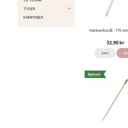
ZIP PÅSAR
TYGER
KAMPANJER
Hantverksnål - 175 mm 
32,90 kr
Info
Kö
Nyhet!