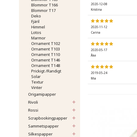
2020-12-08
Blommor T166
Kristina
Blommor T17
Deko
Fjäril
Himmel
2020-11-12
Lotos
Carina
Marmor
Ornament T102
Ornament T103
2020-05-17
Ornament T110
Åke
Ornament T146
Ornament T148
Prickigt /Randigt
2019-05-24
Solar
Mia
Textur
Vinter
Origamipapper
Rivoli
Rossi
Scrapbookingpapper
Sammetspapper
Silkespapper