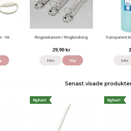
 - Vit
Ringmekanism / Ringbindning
Transparent l
29,90 kr
2
p
Info
Köp
Info
Senast visade produkte
Nyhet!
Nyhet!