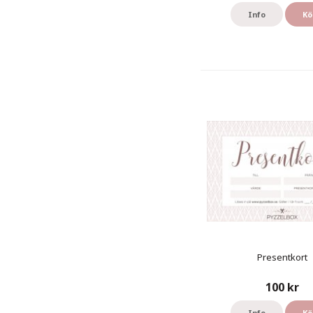
Info
Kö
Presentkort
100 kr
Info
Kö