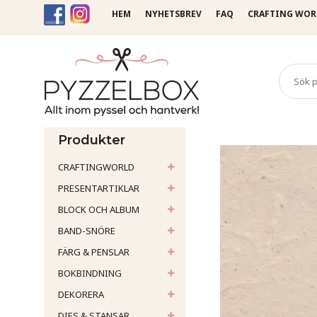
HEM
NYHETSBREV
FAQ
CRAFTING WOR
Startsida
Papper
Loktap
Produkter
CRAFTINGWORLD
PRESENTARTIKLAR
BLOCK OCH ALBUM
BAND-SNÖRE
FÄRG & PENSLAR
BOKBINDNING
DEKORERA
DIES & STANSAR