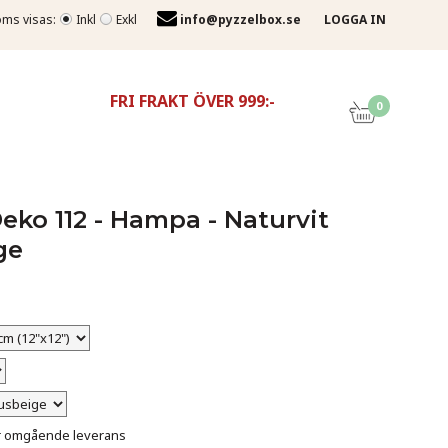
ms visas:
Inkl
Exkl
info@pyzzelbox.se
LOGGA IN
FRI FRAKT ÖVER 999:-
0
Deko 112 - Hampa - Naturvit
ge
för omgående leverans