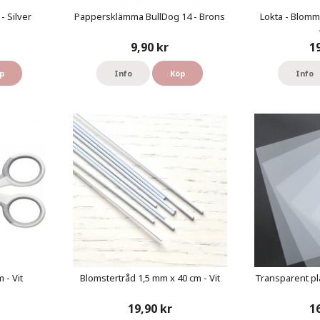
- Silver
Pappersklämma BullDog 14 - Brons
Lokta - Blomm
9,90 kr
1
p
Info
Köp
Info
 - Vit
Blomstertråd 1,5 mm x 40 cm - Vit
Transparent pl
19,90 kr
1