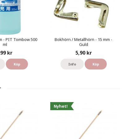
im - PIT Tombow 500
Bokhörn / Metallhörn - 15 mm -
ml
Guld
99 kr
5,90 kr
Köp
Info
Köp
r
Nyhet!