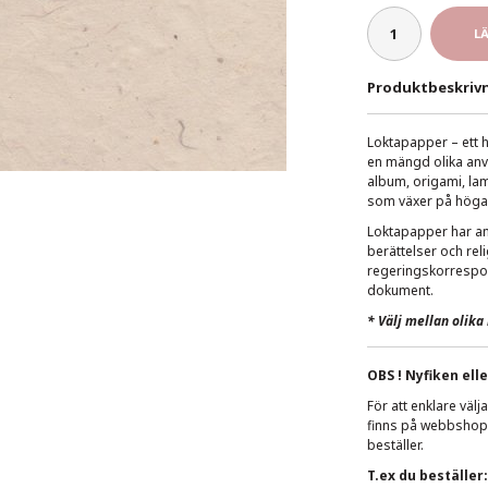
L
Produktbeskrivn
Loktapapper – ett ha
en mängd olika anv
album, origami, la
som växer på höga h
Loktapapper har an
berättelser och reli
regeringskorrespond
dokument.
*
Välj mellan olika 
OBS ! Nyfiken elle
För att enklare väl
finns på webbshopp
beställer.
T.ex du beställer: