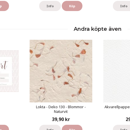
p
Info
Köp
Info
Andra köpte även
Lokta - Deko 130 - Blommor -
Akvarellpapper
Naturvit
39,90 kr
2
p
Info
Köp
Info