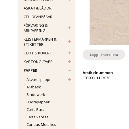
ASKAR & LÅDOR
CELLOFANPÅSAR
FÖRVARING &
ARKIVERING
KLISTERMÄRKEN &
ETIKETTER
KORT & KUVERT
Lägg i önskelista
KARTONG /PAPP
PAPPER
Artikelnummer:
103003-1123030
Akvarellpapper
Arabesk
Bindewerk
Bugrapapper
Carta Pura
Carta Varese
Curious Metallics