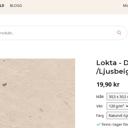
LD
BLOGG
Mo
apper
Lokta - Deko 112 - Hampa - Naturvit /Ljusbeige
Lokta - 
/Ljusbei
19,90 kr
Mått
Vikt
Färg
Finns i lager 