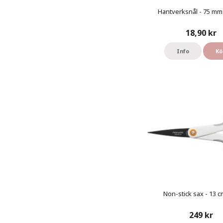
Hantverksnål - 75 mm 
18,90 kr
Info
Kö
Non-stick sax - 13 cm
249 kr