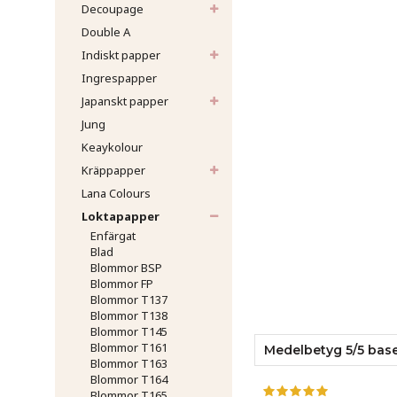
Decoupage
Double A
Indiskt papper
Ingrespapper
Japanskt papper
Jung
Keaykolour
Kräppapper
Lana Colours
Loktapapper
Enfärgat
Blad
Blommor BSP
Blommor FP
Blommor T137
Blommor T138
Blommor T145
Blommor T161
Medelbetyg
5
/5 bas
Blommor T163
Blommor T164
Blommor T165